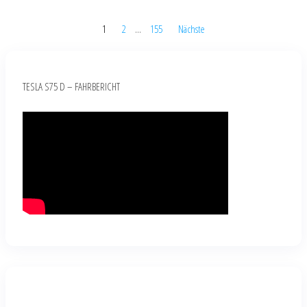
1
2
…
155
Nächste
TESLA S75 D – FAHRBERICHT