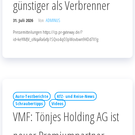
günstiger als Verbrenner
31. Juli 2026
Von
ADMINUS
Pressemitteilungen https://cp.pr-gateway.de/?
id=keYlMJV_oNqaRa6xfp1SQxo4qO3pWovbwn9HDd7Il1g
Auto-Testberichte
KfZ- und Reise-News
Schraubertipps
Videos
VMF: Tönjes Holding AG ist