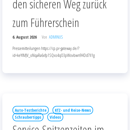
den sicheren Weg zurück
zum Führerschein
6. August 2026
Von
ADMINUS
Pressemitteilungen https://cp.pr-gateway.de/?
id=keYlMJV_oNqaRa6xfp1SQxo4qO3pWovbwn9HDd7Il1g
Auto-Testberichte
KfZ- und Reise-News
Schraubertipps
Videos
Service-Spitzenzeiten im