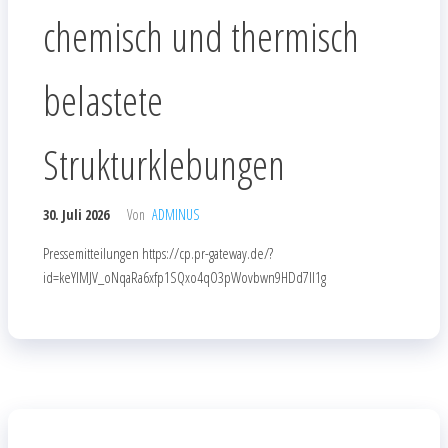
chemisch und thermisch
belastete
Strukturklebungen
30. Juli 2026
Von
ADMINUS
Pressemitteilungen https://cp.pr-gateway.de/?
id=keYlMJV_oNqaRa6xfp1SQxo4qO3pWovbwn9HDd7Il1g