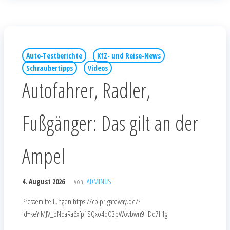
Auto-Testberichte
KfZ- und Reise-News
Schraubertipps
Videos
Autofahrer, Radler,
Fußgänger: Das gilt an der
Ampel
4. August 2026
Von
ADMINUS
Pressemitteilungen https://cp.pr-gateway.de/?
id=keYlMJV_oNqaRa6xfp1SQxo4qO3pWovbwn9HDd7Il1g