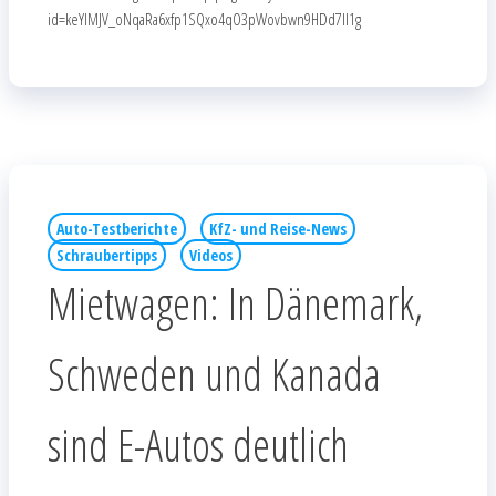
id=keYlMJV_oNqaRa6xfp1SQxo4qO3pWovbwn9HDd7Il1g
Auto-Testberichte
KfZ- und Reise-News
Schraubertipps
Videos
Mietwagen: In Dänemark,
Schweden und Kanada
sind E-Autos deutlich