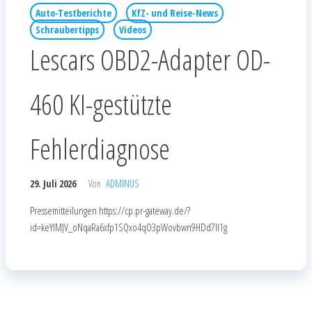
Auto-Testberichte
KfZ- und Reise-News
Schraubertipps
Videos
Lescars OBD2-Adapter OD-
460 KI-gestützte
Fehlerdiagnose
29. Juli 2026
Von
ADMINUS
Pressemitteilungen https://cp.pr-gateway.de/?
id=keYlMJV_oNqaRa6xfp1SQxo4qO3pWovbwn9HDd7Il1g