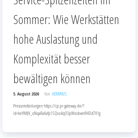
Sommer: Wie Werkstätten
hohe Auslastung und
Komplexität besser
bewältigen können
5. August 2026
Von
ADMINUS
Pressemitteilungen https://cp.pr-gateway.de/?
id=keYlMJV_oNqaRa6xfp1SQxo4qO3pWovbwn9HDd7Il1g