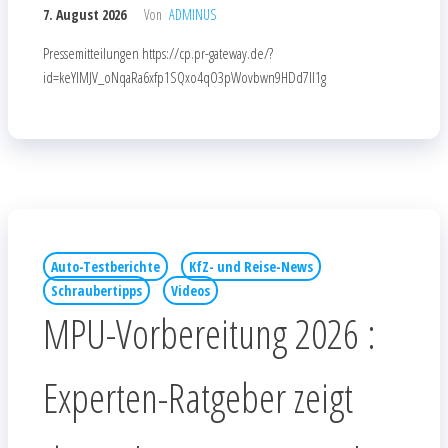
7. August 2026
Von
ADMINUS
Pressemitteilungen https://cp.pr-gateway.de/?
id=keYlMJV_oNqaRa6xfp1SQxo4qO3pWovbwn9HDd7Il1g
Auto-Testberichte
KfZ- und Reise-News
Schraubertipps
Videos
MPU-Vorbereitung 2026 :
Experten-Ratgeber zeigt