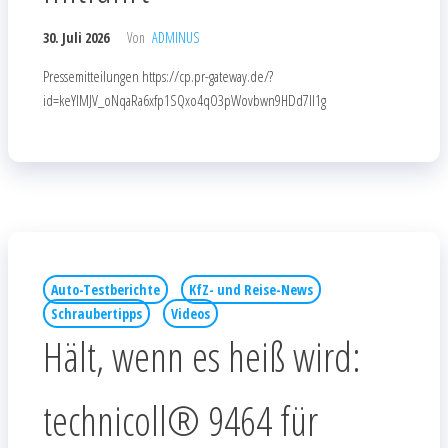
30. Juli 2026
Von
ADMINUS
Pressemitteilungen https://cp.pr-gateway.de/?
id=keYlMJV_oNqaRa6xfp1SQxo4qO3pWovbwn9HDd7Il1g
Auto-Testberichte
KfZ- und Reise-News
Schraubertipps
Videos
Hält, wenn es heiß wird:
technicoll® 9464 für