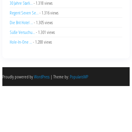
30 Jahre Starli...
- 1.318 views
Regent Seven Se...
- 1.316 views
Die Brit Hotel ...
- 1.305 views
Süße Versuchu...
- 1.301 views
Hole-In-One ...
- 1.288 views
Proudly powered by
WordPress
|
Theme by:
PopularisWP