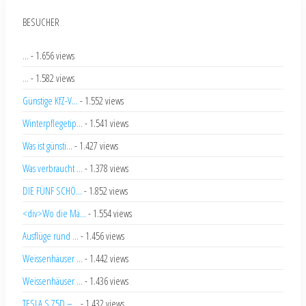
BESUCHER
...
- 1.656 views
...
- 1.582 views
Günstige KfZ-V...
- 1.552 views
Winterpflegetip...
- 1.541 views
Was ist günsti...
- 1.427 views
Was verbraucht ...
- 1.378 views
DIE FÜNF SCHÖ...
- 1.852 views
<div>Wo die Mä...
- 1.554 views
Ausflüge rund ...
- 1.456 views
Weissenhäuser ...
- 1.442 views
Weissenhäuser ...
- 1.436 views
TESLA S 75D –...
- 1.432 views