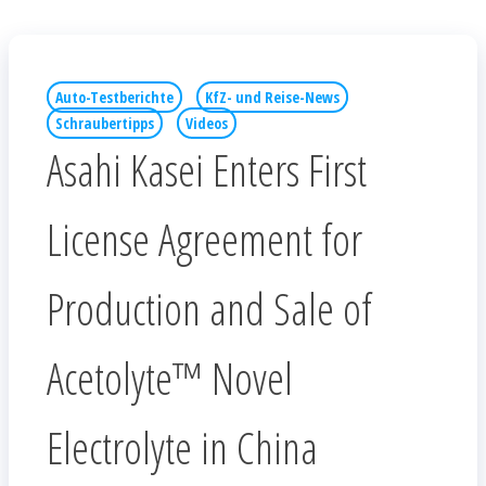
Auto-Testberichte
KfZ- und Reise-News
Schraubertipps
Videos
Asahi Kasei Enters First
License Agreement for
Production and Sale of
Acetolyte™ Novel
Electrolyte in China