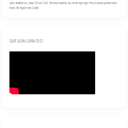
Zuletzt aktualisiert am 2. Januar 2024 um 23:00 . Wir weisen darauf hin, dass sich hier angezeigte Preise inzwischen geändert haben
können. Alle Angaben ohne Gewähr.
SEAT LEON CUPRA TEST