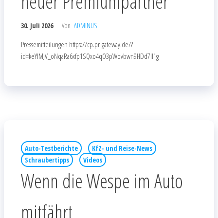
neuer Premiumpartner
30. Juli 2026
Von
ADMINUS
Pressemitteilungen https://cp.pr-gateway.de/?
id=keYlMJV_oNqaRa6xfp1SQxo4qO3pWovbwn9HDd7Il1g
Auto-Testberichte
KfZ- und Reise-News
Schraubertipps
Videos
Wenn die Wespe im Auto
mitfährt