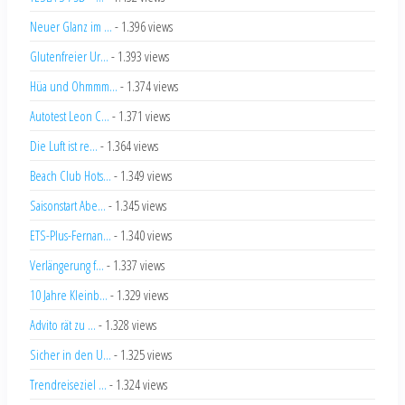
Neuer Glanz im ...
- 1.396 views
Glutenfreier Ur...
- 1.393 views
Hüa und Ohmmm...
- 1.374 views
Autotest Leon C...
- 1.371 views
Die Luft ist re...
- 1.364 views
Beach Club Hots...
- 1.349 views
Saisonstart Abe...
- 1.345 views
ETS-Plus-Fernan...
- 1.340 views
Verlängerung f...
- 1.337 views
10 Jahre Kleinb...
- 1.329 views
Advito rät zu ...
- 1.328 views
Sicher in den U...
- 1.325 views
Trendreiseziel ...
- 1.324 views