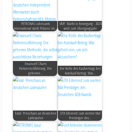
PETRONAS Lubricants
VMF: Markt in Bewegung - 2024
International stärkt Präsenz im…
wird zum Übergangsjahr
Emanuell Charis
Partnerrückführung: Die
Die Rolle des Kaufvertrags bei
geheime…
Autokauf-Betrug: Was…
Fatal: Preischaos an deutschen
UTA Edenred zum vierten Mal
Ladesäulen
Preisträger des…