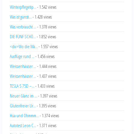
Winterpflegetip...
- 1.542 views
Was ist günsti...
- 1.428 views
Was verbraucht ...
- 1.378 views
DIE FÜNF SCHÖ...
- 1.852 views
<div>Wo die Mä...
- 1.557 views
Ausflüge rund ...
- 1.456 views
Weissenhäuser ...
- 1.444 views
Weissenhäuser ...
- 1.437 views
TESLA S 75D –...
- 1.433 views
Neuer Glanz im ...
- 1.397 views
Glutenfreier Ur...
- 1.395 views
Hüa und Ohmmm...
- 1.374 views
Autotest Leon C...
- 1.371 views