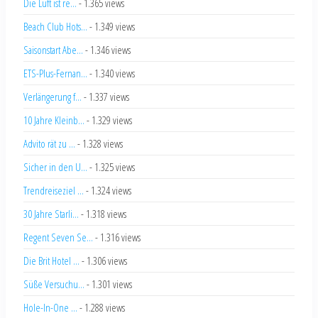
Die Luft ist re...
- 1.365 views
Beach Club Hots...
- 1.349 views
Saisonstart Abe...
- 1.346 views
ETS-Plus-Fernan...
- 1.340 views
Verlängerung f...
- 1.337 views
10 Jahre Kleinb...
- 1.329 views
Advito rät zu ...
- 1.328 views
Sicher in den U...
- 1.325 views
Trendreiseziel ...
- 1.324 views
30 Jahre Starli...
- 1.318 views
Regent Seven Se...
- 1.316 views
Die Brit Hotel ...
- 1.306 views
Süße Versuchu...
- 1.301 views
Hole-In-One ...
- 1.288 views