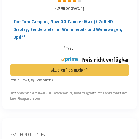
459 Kundenbewertung
TomTom Camping Navi GO Camper Max (7 Zoll HD-
Display, Sonderziele für Wohnmobil- und Wohnwagen,
Upd**
Amazon
Preis nicht verfügbar
Aktuellen Preis ansehen**
Preis inkl. MwSt., zzgl. Versandkosten
Zuletzt aktualisiert am 2. Januar 2024 um 23:00 . Wir weisen darauf hin, dass sich hier angezeigte Preise inzwischen geändert haben
können. Alle Angaben ohne Gewähr.
SEAT LEON CUPRA TEST