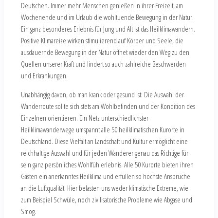
Deutschen. Immer mehr Menschen genießen in ihrer Freizeit, am
Wochenende und im Urlaub die wohltuende Bewegung in der Natur.
Ein ganz besonderes Erlebnis für Jung und Alt ist das Heilklimawandern.
Positive Klimareize wirken stimulierend auf Körper und Seele, die
ausdauernde Bewegung in der Natur öffnet wieder den Weg zu den
Quellen unserer Kraft und lindert so auch zahlreiche Beschwerden
und Erkrankungen.
Unabhängig davon, ob man krank oder gesund ist: Die Auswahl der
Wanderroute sollte sich stets am Wohlbefinden und der Kondition des
Einzelnen orientieren. Ein Netz unterschiedlichster
Heilklimawanderwege umspannt alle 50 heilklimatischen Kurorte in
Deutschland. Diese Vielfalt an Landschaft und Kultur ermöglicht eine
reichhaltige Auswahl und für jeden Wanderer genau das Richtige für
sein ganz persönliches Wohlfühlerlebnis. Alle 50 Kurorte bieten ihren
Gästen ein anerkanntes Heilklima und erfüllen so höchste Ansprüche
an die Luftqualität. Hier belasten uns weder klimatische Extreme, wie
zum Beispiel Schwüle, noch zivilisatorische Probleme wie Abgase und
Smog.