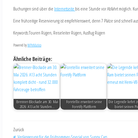
Buchungen sind über die
Internetseite
bis eine Stunde vor Abfahrt möglich. Ku
Eine frühzeitige Reservierung ist empfehlenswert, denn 7 Plätze sind schnell au
Keywords:Touren Rügen, Reiseleiter Rügen, Ausflug Rügen
Powered by
WPeMatico
Ähnliche Beiträge:
Brenner-Blockade am 30. Mai
Foretellix erweitert seine
Die Legende kehrt z
2026: A13 acht Stunden…
Foretify Plattform
bietet seinen P
Zurück
Verlängerung für das Frühsommer-Special von Sunny Cars