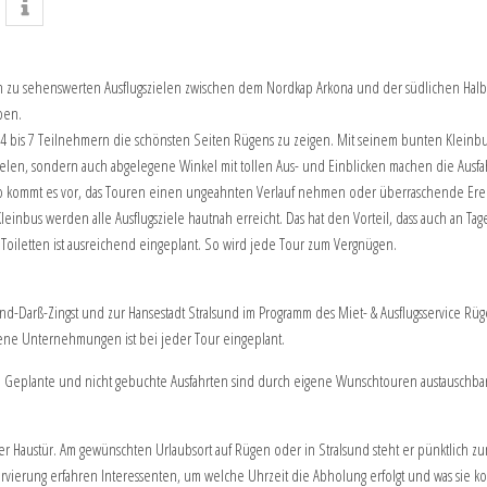
gen zu sehenswerten Ausflugszielen zwischen dem Nordkap Arkona und der südlichen Halbi
ben.
4 bis 7 Teilnehmern die schönsten Seiten Rügens zu zeigen. Mit seinem bunten Kleinbus 
zielen, sondern auch abgelegene Winkel mit tollen Aus- und Einblicken machen die Ausf
. So kommt es vor, das Touren einen ungeahnten Verlauf nehmen oder überraschende E
inbus werden alle Ausflugsziele hautnah erreicht. Das hat den Vorteil, dass auch an Tag
d Toiletten ist ausreichend eingeplant. So wird jede Tour zum Vergnügen.
-Darß-Zingst und zur Hansestadt Stralsund im Programm des Miet- & Ausflugsservice Rü
ene Unternehmungen ist bei jeder Tour eingeplant.
ar. Geplante und nicht gebuchte Ausfahrten sind durch eigene Wunschtouren austauschbar.
er Haustür. Am gewünschten Urlaubsort auf Rügen oder in Stralsund steht er pünktlich zu
vierung erfahren Interessenten, um welche Uhrzeit die Abholung erfolgt und was sie kos