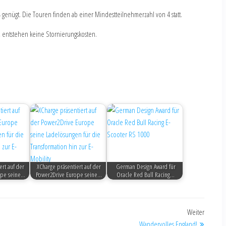
4 genügt. Die Touren finden ab einer Mindestteilnehmerzahl von 4 statt.
n, entstehen keine Stornierungskosten.
ert auf der
XCharge präsentiert auf der
German Design Award für
ope seine…
Power2Drive Europe seine…
Oracle Red Bull Racing…
Weiter
Wandervolles England!