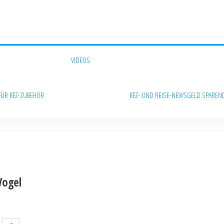
VIDEOS
FÜR KFZ-ZUBEHÖR
KFZ- UND REISE-NEWS
GELD SPAREN
Vogel