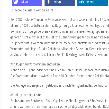
teilen
teilen
teilen
Entdecke die Inseln Vorpommerns
Seit 2008 begleitet Tourguide Sven Vogel seine Urlaubsgäste auf der Insel Rü
Mit rund 1000 Quadratkilometern ist Rügen zu groß, um es an einem Tag zu erle
So nimmt sich Tourguide Sven viel Zeit, um seinen familiären Reisegruppen mit 
gehören nicht ausschließlich touristische Sehenswürdigkeiten zu seinen Reise
Bei jedem Ausflug werden individuelle Wünsche der Fahrgäste berücksichtigt
Wanderfreunde legen für die Zeit der Ausflüge eine Pause ein. Denn mit dem Kle
Ausflugserlebnis nicht zu kurz kommt. Zeit für Besichtigungen, Kaffeepausen un
Von Rügen aus Vorpommern entdecken
Neben den Rügenrundfahrten sind auch Touren zur Insel Usedom, nach Fischland
Die Tagestouren dauern zwischen 7 und 10 Stunden. Ausreichende Zeit für eig
Die Ausflüge finden ganzjährig statt und sind nach Verfügbarkeit flexibel buchb
Abholung an der Haustür
Ein besonderer Service von Sven Vogel ist die Abholung seiner Fahrgäste an ihr
an und werden nach der Tour direkt am Abholort abgesetzt. Schon bei der Reser