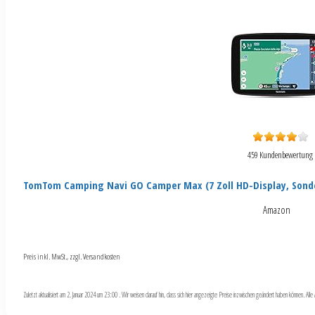
459 Kundenbewertung
TomTom Camping Navi GO Camper Max (7 Zoll HD-Display, Sond
Amazon
Preis inkl. MwSt., zzgl. Versandkosten
Zuletzt aktualisiert am 2. Januar 2024 um 23:00 . Wir weisen darauf hin, dass sich hier angezeigte Preise inzwischen geändert haben können. Al