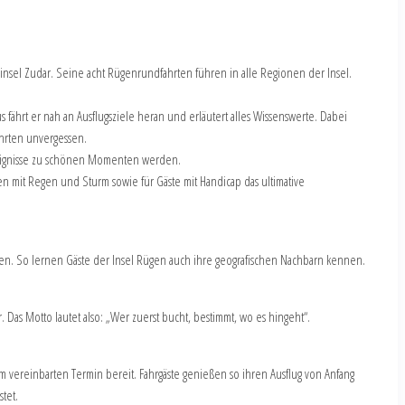
nsel Zudar. Seine acht Rügenrundfahrten führen in alle Regionen der Insel.
fährt er nah an Ausflugsziele heran und erläutert alles Wissenswerte. Dabei
ahrten unvergessen.
reignisse zu schönen Momenten werden.
en mit Regen und Sturm sowie für Gäste mit Handicap das ultimative
gen. So lernen Gäste der Insel Rügen auch ihre geografischen Nachbarn kennen.
 Das Motto lautet also: „Wer zuerst bucht, bestimmt, wo es hingeht“.
m vereinbarten Termin bereit. Fahrgäste genießen so ihren Ausflug von Anfang
tet.