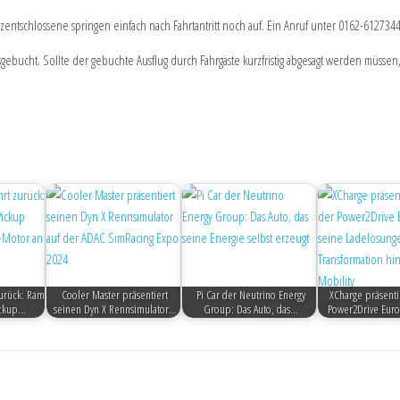
rzentschlossene springen einfach nach Fahrtantritt noch auf. Ein Anruf unter 0162-612734
sgebucht. Sollte der gebuchte Ausflug durch Fahrgäste kurzfristig abgesagt werden müsse
urück: Ram
Cooler Master präsentiert
Pi Car der Neutrino Energy
XCharge präsenti
ickup…
seinen Dyn X Rennsimulator…
Group: Das Auto, das…
Power2Drive Eur