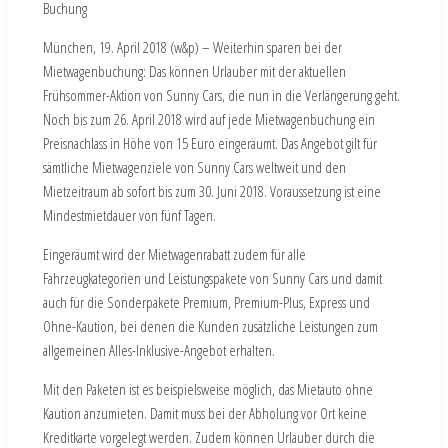
Buchung
München, 19. April 2018 (w&p) – Weiterhin sparen bei der
Mietwagenbuchung: Das können Urlauber mit der aktuellen
Frühsommer-Aktion von Sunny Cars, die nun in die Verlängerung geht.
Noch bis zum 26. April 2018 wird auf jede Mietwagenbuchung ein
Preisnachlass in Höhe von 15 Euro eingeräumt. Das Angebot gilt für
sämtliche Mietwagenziele von Sunny Cars weltweit und den
Mietzeitraum ab sofort bis zum 30. Juni 2018. Voraussetzung ist eine
Mindestmietdauer von fünf Tagen.
Eingeräumt wird der Mietwagenrabatt zudem für alle
Fahrzeugkategorien und Leistungspakete von Sunny Cars und damit
auch für die Sonderpakete Premium, Premium-Plus, Express und
Ohne-Kaution, bei denen die Kunden zusätzliche Leistungen zum
allgemeinen Alles-Inklusive-Angebot erhalten.
Mit den Paketen ist es beispielsweise möglich, das Mietauto ohne
Kaution anzumieten. Damit muss bei der Abholung vor Ort keine
Kreditkarte vorgelegt werden. Zudem können Urlauber durch die