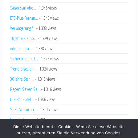
Saisonstart Abe...
- 1.346 views
ETS-Plus-Fernan...
- 1.340 views
Verlängerung f...
- 1.338 views
10 Jahre Kleinb...
- 1.329 views
Advito rät zu ...
- 1.328 views
Sicher in den U...
- 1.325 views
Trendreiseziel ...
- 1.324 views
30 Jahre Starli...
- 1.318 views
Regent Seven Se...
- 1.316 views
Die Brit Hotel ...
- 1.306 views
Süße Versuchu...
- 1.301 views
Hole-In-One ...
- 1.288 views
Diese Website benutzt Cookies. Wenn Sie diese Webseite
nutzen, akzeptieren Sie die Verwendung von Cookies.