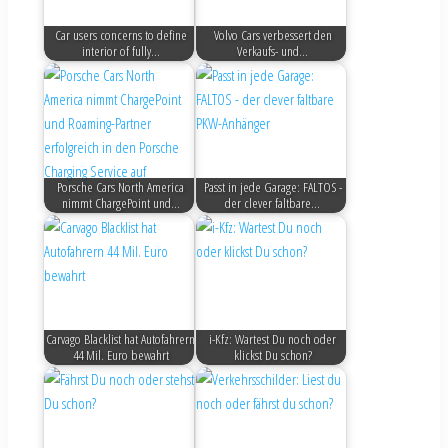
Car users concerns to define
Volvo Cars verbessert den
interior of fully…
Verkaufs- und…
Porsche Cars North America
Passt in jede Garage: FALTOS -
nimmt ChargePoint und…
der clever faltbare…
Carvago Blacklist hat Autofahrern
i-Kfz: Wartest Du noch oder
44 Mil. Euro bewahrt
klickst Du schon?