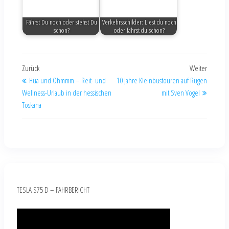
Fährst Du noch oder stehst Du
Verkehrsschilder: Liest du noch
schon?
oder fährst du schon?
Zurück
Weiter
Hüa und Ohmmm – Reit- und
10 Jahre Kleinbustouren auf Rügen
Wellness-Urlaub in der hessischen
mit Sven Vogel
Toskana
TESLA S75 D – FAHRBERICHT