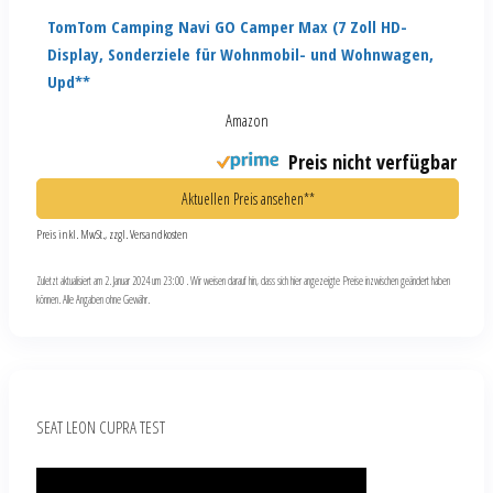
TomTom Camping Navi GO Camper Max (7 Zoll HD-
Display, Sonderziele für Wohnmobil- und Wohnwagen,
Upd**
Amazon
Preis nicht verfügbar
Aktuellen Preis ansehen**
Preis inkl. MwSt., zzgl. Versandkosten
Zuletzt aktualisiert am 2. Januar 2024 um 23:00 . Wir weisen darauf hin, dass sich hier angezeigte Preise inzwischen geändert haben
können. Alle Angaben ohne Gewähr.
SEAT LEON CUPRA TEST