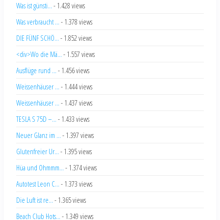
Was ist günsti...
- 1.428 views
Was verbraucht ...
- 1.378 views
DIE FÜNF SCHÖ...
- 1.852 views
<div>Wo die Mä...
- 1.557 views
Ausflüge rund ...
- 1.456 views
Weissenhäuser ...
- 1.444 views
Weissenhäuser ...
- 1.437 views
TESLA S 75D –...
- 1.433 views
Neuer Glanz im ...
- 1.397 views
Glutenfreier Ur...
- 1.395 views
Hüa und Ohmmm...
- 1.374 views
Autotest Leon C...
- 1.373 views
Die Luft ist re...
- 1.365 views
Beach Club Hots...
- 1.349 views