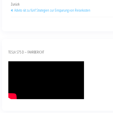
Zurück
Advito rät zu fünf Strategien zur Einsparung von Reisekosten
TESLA S75 D – FAHRBERICHT