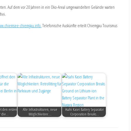
ten. Auf dem vor 20 Jahren in ein Öko-Areal umgewandelten Gelände warten
frei.
w.chiemsee-chiemgau.info.
Telefonische Auskünfte erteilt Chiemgau Tourismus
t den ersten
Alte Infrastrukturen, neue
Asahi Kasei Battery Separator
r die…
Möglichkeiten:…
Corporation Breaks…