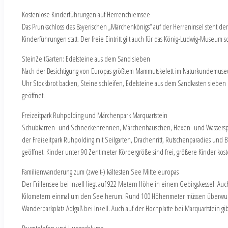
Kostenlose Kinderführungen auf Herrenchiemsee
Das Prunkschloss des Bayerischen „Märchenkönigs“ auf der Herreninsel steht den j
Kinderführungen statt. Der freie Eintritt gilt auch für das König-Ludwig-Museum
SteinZeitGarten: Edelsteine aus dem Sand sieben
Nach der Besichtigung von Europas größtem Mammutskelett im Naturkundemuseum
Uhr Stockbrot backen, Steine schleifen, Edelsteine aus dem Sandkasten sieben u
geöffnet.
Freizeitpark Ruhpolding und Märchenpark Marquartstein
Schubkarren- und Schneckenrennen, Märchenhäuschen, Hexen- und Wasserspielp
der Freizeitpark Ruhpolding mit Seilgarten, Drachenritt, Rutschenparadies und B
geöffnet. Kinder unter 90 Zentimeter Körpergröße sind frei, größere Kinder kos
Familienwanderung zum (zweit-) kältesten See Mitteleuropas
Der Frillensee bei Inzell liegt auf 922 Metern Höhe in einem Gebirgskessel. Au
Kilometern einmal um den See herum. Rund 100 Höhenmeter müssen überwunden 
Wanderparkplatz Adlgaß bei Inzell. Auch auf der Hochplatte bei Marquartstein gi