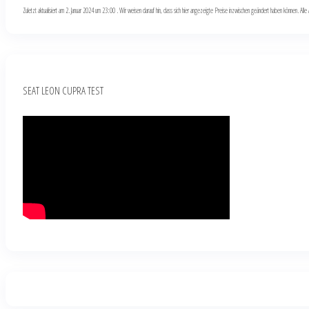
Zuletzt aktualisiert am 2. Januar 2024 um 23:00 . Wir weisen darauf hin, dass sich hier angezeigte Preise inzwischen geändert haben können. Al
SEAT LEON CUPRA TEST