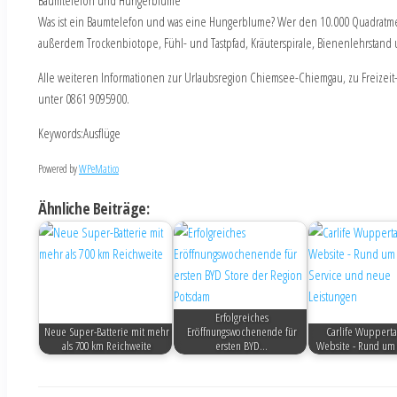
Baumtelefon und Hungerblume
Was ist ein Baumtelefon und was eine Hungerblume? Wer den 10.000 Quadratme
außerdem Trockenbiotope, Fühl- und Tastpfad, Kräuterspirale, Bienenlehrstand und 
Alle weiteren Informationen zur Urlaubsregion Chiemsee-Chiemgau, zu Freizeit
unter 0861 9095900.
Keywords:Ausflüge
Powered by
WPeMatico
Ähnliche Beiträge:
Erfolgreiches
Neue Super-Batterie mit mehr
Eröffnungswochenende für
Carlife Wupperta
als 700 km Reichweite
ersten BYD…
Website - Rund um