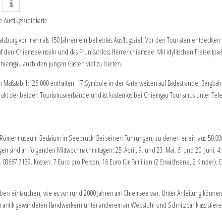
Ausflugszielekarte
burg vor mehr als 150 Jahren ein beliebtes Ausflugsziel. Vor den Touristen entdeckten 
 auf den Chiemseeinseln und das Prunkschloss Herrenchiemsee. Mit idyllischen Freizeit
Chiemgau auch den jungen Gästen viel zu bieten.
e im Maßstab 1:125.000 enthalten. 17 Symbole in der Karte weisen auf Badestrände, Berg
sprodukt der beiden Tourismusverbände und ist kostenlos bei Chiemgau Tourismus unter 
das Römermuseum Bedaium in Seebruck. Bei seinen Führungen, zu denen er ein aus 50.000 S
ind an folgenden Mittwochnachmittagen: 25. April, 9. und 23. Mai, 6. und 20. Juni, 4. u
 08667 7139. Kosten: 7 Euro pro Person, 16 Euro für Familien (2 Erwachsene, 2 Kinder), 
Leben eintauchen, wie es vor rund 2000 Jahren am Chiemsee war. Unter Anleitung können
antik gewandeten Handwerkern unter anderem an Webstuhl und Schnitzbank assistieren. D