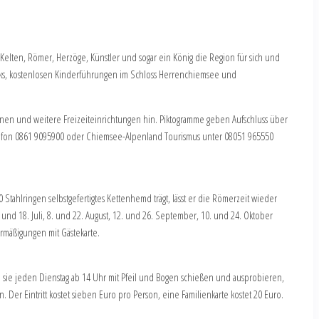
Kelten, Römer, Herzöge, Künstler und sogar ein König die Region für sich und
parks, kostenlosen Kinderführungen im Schloss Herrenchiemsee und
bahnen und weitere Freizeiteinrichtungen hin. Piktogramme geben Aufschluss über
Telefon 0861 9095900 oder Chiemsee-Alpenland Tourismus unter 08051 965550
tahlringen selbstgefertigtes Kettenhemd trägt, lässt er die Römerzeit wieder
nd 18. Juli, 8. und 22. August, 12. und 26. September, 10. und 24. Oktober
Ermäßigungen mit Gästekarte.
 sie jeden Dienstag ab 14 Uhr mit Pfeil und Bogen schießen und ausprobieren,
er Eintritt kostet sieben Euro pro Person, eine Familienkarte kostet 20 Euro.