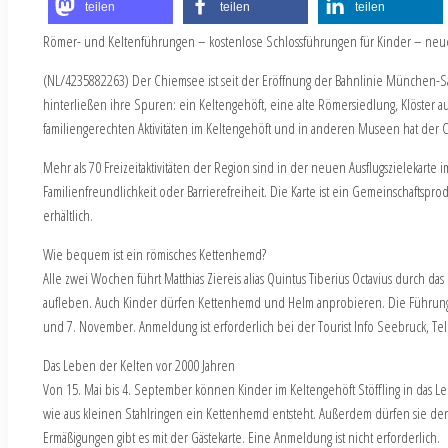
teilen
teilen
teilen
Römer- und Keltenführungen – kostenlose Schlossführungen für Kinder – neue 
(NL/4235882263) Der Chiemsee ist seit der Eröffnung der Bahnlinie München-Salz
hinterließen ihre Spuren: ein Keltengehöft, eine alte Römersiedlung, Klöster
familiengerechten Aktivitäten im Keltengehöft und in anderen Museen hat der 
Mehr als 70 Freizeitaktivitäten der Region sind in der neuen Ausflugszielekart
Familienfreundlichkeit oder Barrierefreiheit. Die Karte ist ein Gemeinschaft
erhältlich.
Wie bequem ist ein römisches Kettenhemd?
Alle zwei Wochen führt Matthias Ziereis alias Quintus Tiberius Octavius durch 
aufleben. Auch Kinder dürfen Kettenhemd und Helm anprobieren. Die Führungen s
und 7. November. Anmeldung ist erforderlich bei der Tourist Info Seebruck, Tel.
Das Leben der Kelten vor 2000 Jahren
Von 15. Mai bis 4. September können Kinder im Keltengehöft Stöffling in das 
wie aus kleinen Stahlringen ein Kettenhemd entsteht. Außerdem dürfen sie den 
Ermäßigungen gibt es mit der Gästekarte. Eine Anmeldung ist nicht erforderlich.