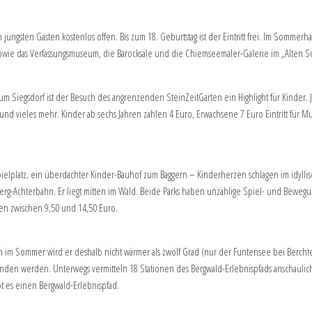
üngsten Gästen kostenlos offen. Bis zum 18. Geburtstag ist der Eintritt frei. Im Sommerh
 sowie das Verfassungsmuseum, die Barocksäle und die Chiemseemaler-Galerie im „Alten Sch
 Siegsdorf ist der Besuch des angrenzenden SteinZeitGarten ein Highlight für Kinder
nd vieles mehr. Kinder ab sechs Jahren zahlen 4 Euro, Erwachsene 7 Euro Eintritt für Mu
latz, ein überdachter Kinder-Bauhof zum Baggern – Kinderherzen schlagen im idyllis
erg-Achterbahn. Er liegt mitten im Wald. Beide Parks haben unzählige Spiel- und Bewegun
ten zwischen 9,50 und 14,50 Euro.
ch im Sommer wird er deshalb nicht wärmer als zwölf Grad (nur der Funtensee bei Berchte
werden. Unterwegs vermitteln 18 Stationen des Bergwald-Erlebnispfads anschaulich un
bt es einen Bergwald-Erlebnispfad.