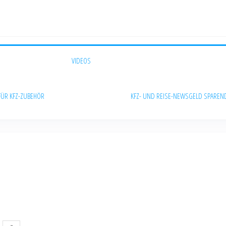
VIDEOS
FÜR KFZ-ZUBEHÖR
KFZ- UND REISE-NEWS
GELD SPAREN