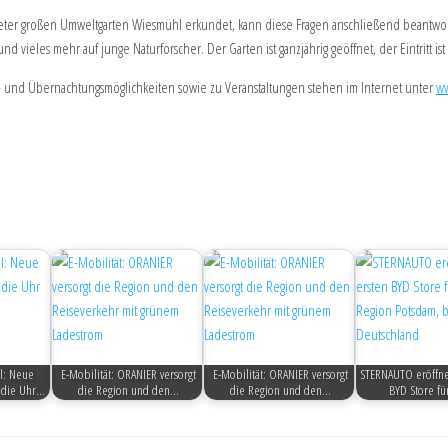
ter großen Umweltgarten Wiesmühl erkundet, kann diese Fragen anschließend beantwor
vieles mehr auf junge Naturforscher. Der Garten ist ganzjährig geöffnet, der Eintritt ist 
- und Übernachtungsmöglichkeiten sowie zu Veranstaltungen stehen im Internet unter
ww
l: Neue
E-Mobilität: ORANIER versorgt
E-Mobilität: ORANIER versorgt
STERNAUTO eröffne
 die Uhr…
die Region und den…
die Region und den…
BYD Store fü