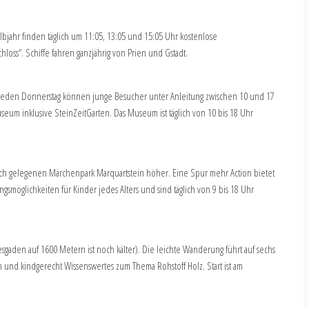
albjahr finden täglich um 11:05, 13:05 und 15:05 Uhr kostenlose
loss“. Schiffe fahren ganzjährig von Prien und Gstadt.
. Jeden Donnerstag können junge Besucher unter Anleitung zwischen 10 und 17
seum inklusive SteinZeitGarten. Das Museum ist täglich von 10 bis 18 Uhr
ch gelegenen Märchenpark Marquartstein höher. Eine Spur mehr Action bietet
gsmöglichkeiten für Kinder jedes Alters und sind täglich von 9 bis 18 Uhr
sgaden auf 1600 Metern ist noch kälter). Die leichte Wanderung führt auf sechs
d kindgerecht Wissenswertes zum Thema Rohstoff Holz. Start ist am