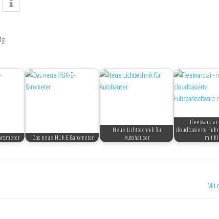
1g
Fleetwaro.ai
Neue Lichttechnik für
cloudbasierte Fuhr
arometer
Das neue HUK-E-Barometer
Autohäuser
mit KI
Mit 