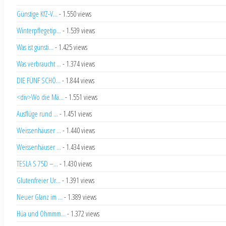
Günstige KfZ-V...
- 1.550 views
Winterpflegetip...
- 1.539 views
Was ist günsti...
- 1.425 views
Was verbraucht ...
- 1.374 views
DIE FÜNF SCHÖ...
- 1.844 views
<div>Wo die Mä...
- 1.551 views
Ausflüge rund ...
- 1.451 views
Weissenhäuser ...
- 1.440 views
Weissenhäuser ...
- 1.434 views
TESLA S 75D –...
- 1.430 views
Glutenfreier Ur...
- 1.391 views
Neuer Glanz im ...
- 1.389 views
Hüa und Ohmmm...
- 1.372 views