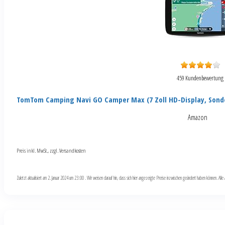
459 Kundenbewertung
TomTom Camping Navi GO Camper Max (7 Zoll HD-Display, Sond
Amazon
Preis inkl. MwSt., zzgl. Versandkosten
Zuletzt aktualisiert am 2. Januar 2024 um 23:00 . Wir weisen darauf hin, dass sich hier angezeigte Preise inzwischen geändert haben können. Al