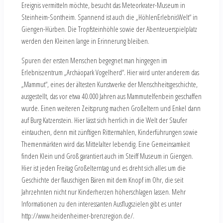
Ereignis vermitteln möchte, besucht das Meteorkrater-Museum in
Steinheim-Sontheim. Spannend ist auch die „HöhlenErlebnisWelt“ in
Giengen-Hürben. Die Tropfsteinhöhle sowie der Abenteuerspielplatz
werden den Kleinen lange in Erinnerung bleiben.
Spuren der ersten Menschen begegnet man hingegen im
Erlebniszentrum „Archäopark Vogelherd“. Hier wird unter anderem das
„Mammut“, eines der ältesten Kunstwerke der Menschheitsgeschichte,
ausgestellt, das vor etwa 40.000 Jahren aus Mammutelfenbein geschaffen
wurde. Einen weiteren Zeitsprung machen Großeltern und Enkel dann
auf Burg Katzenstein. Hier lässt sich herrlich in die Welt der Staufer
eintauchen, denn mit zünftigen Rittermahlen, Kinderführungen sowie
Themenmärkten wird das Mittelalter lebendig. Eine Gemeinsamkeit
finden Klein und Groß garantiert auch im Steiff Museum in Giengen.
Hier ist jeden Freitag Großelterntag und es dreht sich alles um die
Geschichte der flauschigen Bären mit dem Knopf im Ohr, die seit
Jahrzehnten nicht nur Kinderherzen höherschlagen lassen. Mehr
Informationen zu den interessanten Ausflugszielen gibt es unter
http://www.heidenheimer-brenzregion.de/.