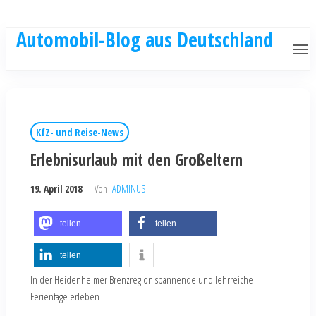
Automobil-Blog aus Deutschland
KfZ- und Reise-News
Erlebnisurlaub mit den Großeltern
19. April 2018
Von
ADMINUS
teilen
teilen
teilen
In der Heidenheimer Brenzregion spannende und lehrreiche
Ferientage erleben