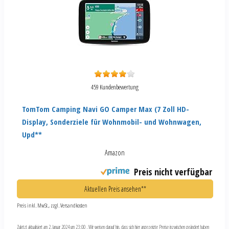
459 Kundenbewertung
TomTom Camping Navi GO Camper Max (7 Zoll HD-
Display, Sonderziele für Wohnmobil- und Wohnwagen,
Upd**
Amazon
Preis nicht verfügbar
Aktuellen Preis ansehen**
Preis inkl. MwSt., zzgl. Versandkosten
Zuletzt aktualisiert am 2. Januar 2024 um 23:00 . Wir weisen darauf hin, dass sich hier angezeigte Preise inzwischen geändert haben