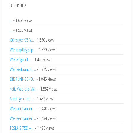
BESUCHER
...
- 1.654 views
...
- 1.580 views
Günstige KfZ-V...
- 1.550 views
Winterpflegetip...
- 1.539 views
Was ist günsti...
- 1.425 views
Was verbraucht ...
- 1.375 views
DIE FÜNF SCHÖ...
- 1.845 views
<div>Wo die Mä...
- 1.552 views
Ausflüge rund ...
- 1.452 views
Weissenhäuser ...
- 1.440 views
Weissenhäuser ...
- 1.434 views
TESLA S 75D –...
- 1.430 views