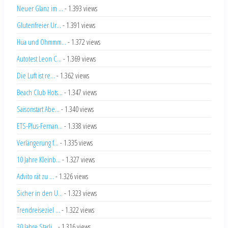
Neuer Glanz im ...
- 1.393 views
Glutenfreier Ur...
- 1.391 views
Hüa und Ohmmm...
- 1.372 views
Autotest Leon C...
- 1.369 views
Die Luft ist re...
- 1.362 views
Beach Club Hots...
- 1.347 views
Saisonstart Abe...
- 1.340 views
ETS-Plus-Fernan...
- 1.338 views
Verlängerung f...
- 1.335 views
10 Jahre Kleinb...
- 1.327 views
Advito rät zu ...
- 1.326 views
Sicher in den U...
- 1.323 views
Trendreiseziel ...
- 1.322 views
30 Jahre Starli...
- 1.316 views