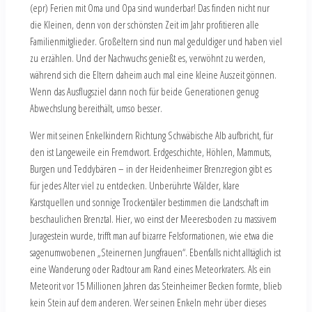
(epr) Ferien mit Oma und Opa sind wunderbar! Das finden nicht nur
die Kleinen, denn von der schönsten Zeit im Jahr profitieren alle
Familienmitglieder. Großeltern sind nun mal geduldiger und haben viel
zu erzählen. Und der Nachwuchs genießt es, verwöhnt zu werden,
während sich die Eltern daheim auch mal eine kleine Auszeit gönnen.
Wenn das Ausflugsziel dann noch für beide Generationen genug
Abwechslung bereithält, umso besser.
Wer mit seinen Enkelkindern Richtung Schwäbische Alb aufbricht, für
den ist Langeweile ein Fremdwort. Erdgeschichte, Höhlen, Mammuts,
Burgen und Teddybären – in der Heidenheimer Brenzregion gibt es
für jedes Alter viel zu entdecken. Unberührte Wälder, klare
Karstquellen und sonnige Trockentäler bestimmen die Landschaft im
beschaulichen Brenztal. Hier, wo einst der Meeresboden zu massivem
Juragestein wurde, trifft man auf bizarre Felsformationen, wie etwa die
sagenumwobenen „Steinernen Jungfrauen“. Ebenfalls nicht alltäglich ist
eine Wanderung oder Radtour am Rand eines Meteorkraters. Als ein
Meteorit vor 15 Millionen Jahren das Steinheimer Becken formte, blieb
kein Stein auf dem anderen. Wer seinen Enkeln mehr über dieses