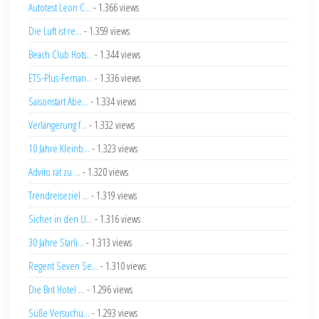
Autotest Leon C...
- 1.366 views
Die Luft ist re...
- 1.359 views
Beach Club Hots...
- 1.344 views
ETS-Plus-Fernan...
- 1.336 views
Saisonstart Abe...
- 1.334 views
Verlängerung f...
- 1.332 views
10 Jahre Kleinb...
- 1.323 views
Advito rät zu ...
- 1.320 views
Trendreiseziel ...
- 1.319 views
Sicher in den U...
- 1.316 views
30 Jahre Starli...
- 1.313 views
Regent Seven Se...
- 1.310 views
Die Brit Hotel ...
- 1.296 views
Süße Versuchu...
- 1.293 views