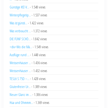
Günstige KfZ-V...
- 1.548 views
Winterpflegetip...
- 1.537 views
Was ist günsti...
- 1.422 views
Was verbraucht ...
- 1.372 views
DIE FÜNF SCHÖ...
- 1.842 views
<div>Wo die Mä...
- 1.549 views
Ausflüge rund ...
- 1.448 views
Weissenhäuser ...
- 1.436 views
Weissenhäuser ...
- 1.432 views
TESLA S 75D –...
- 1.428 views
Glutenfreier Ur...
- 1.389 views
Neuer Glanz im ...
- 1.386 views
Hüa und Ohmmm...
- 1.369 views