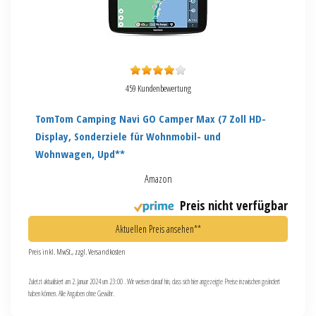
459 Kundenbewertung
TomTom Camping Navi GO Camper Max (7 Zoll HD-
Display, Sonderziele für Wohnmobil- und
Wohnwagen, Upd**
Amazon
Preis nicht verfügbar
Aktuellen Preis ansehen**
Preis inkl. MwSt., zzgl. Versandkosten
Zuletzt aktualisiert am 2. Januar 2024 um 23:00 . Wir weisen darauf hin, dass sich hier angezeigte Preise inzwischen geändert
haben können. Alle Angaben ohne Gewähr.