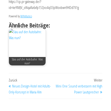
https://cp.pr-gateway.de/?
id=keYlMJV_oNqaRa6xfp1SQxo4qO3pWovbwn9HDd7Il1g
Powered by
WPeMatico
Ähnliche Beiträge:
Stau auf der Autobahn: Was
nun?
Zurück
Weiter
Neues Design-Hotel mit Adults-
Mini One Sound verbessern mit High
Only-Konzept in Maria Alm
Power Lautsprecher