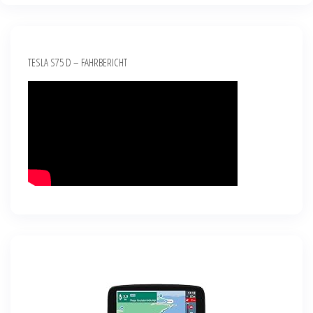
TESLA S75 D – FAHRBERICHT