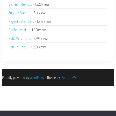
Sicher in den U...
- 1.320 views
30 Jahre Starli...
- 1.314 views
Regent Seven Se...
- 1.313 views
Die Brit Hotel ...
- 1.300 views
Süße Versuchu...
- 1.294 views
Hole-In-One ...
- 1.283 views
Proudly powered by
WordPress
|
Theme by:
PopularisWP