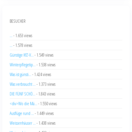
BESUCHER
...
- 1.653 views
...
- 1.578 views
Günstige KfZ-V...
- 1.549 views
Winterpflegetip...
- 1.538 views
Was ist günsti...
- 1.424 views
Was verbraucht ...
- 1.373 views
DIE FÜNF SCHÖ...
- 1.843 views
<div>Wo die Mä...
- 1.550 views
Ausflüge rund ...
- 1.449 views
Weissenhäuser ...
- 1.438 views