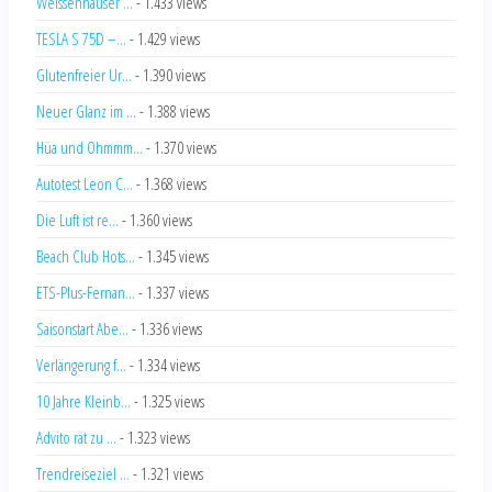
Weissenhäuser ...
- 1.433 views
TESLA S 75D –...
- 1.429 views
Glutenfreier Ur...
- 1.390 views
Neuer Glanz im ...
- 1.388 views
Hüa und Ohmmm...
- 1.370 views
Autotest Leon C...
- 1.368 views
Die Luft ist re...
- 1.360 views
Beach Club Hots...
- 1.345 views
ETS-Plus-Fernan...
- 1.337 views
Saisonstart Abe...
- 1.336 views
Verlängerung f...
- 1.334 views
10 Jahre Kleinb...
- 1.325 views
Advito rät zu ...
- 1.323 views
Trendreiseziel ...
- 1.321 views