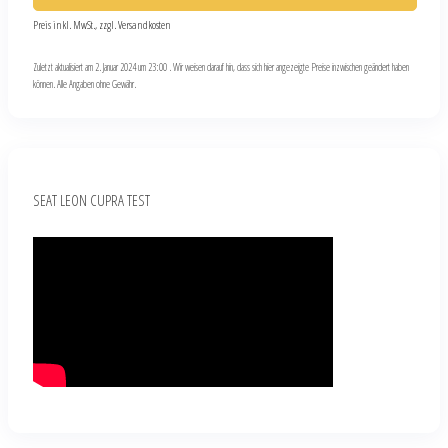
Preis inkl. MwSt., zzgl. Versandkosten
Zuletzt aktualisiert am 2. Januar 2024 um 23:00 . Wir weisen darauf hin, dass sich hier angezeigte Preise inzwischen geändert haben
können. Alle Angaben ohne Gewähr.
SEAT LEON CUPRA TEST