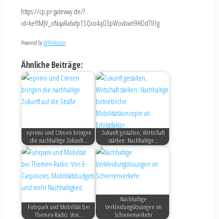
https://cp.pr-gateway.de/?
id=keYlMJV_oNqaRa6xfp1SQxo4qO3pWovbwn9HDd7Il1g
Powered by
WPeMatico
Ähnliche Beiträge:
eprimo und Citroen bringen
Zukunft gestalten, Wirtschaft
die nachhaltige Zukunft…
stärken: Nachhaltige…
Nachhaltige
Fuhrpark und Mobilität bei
Verkleidungslösungen im
Themen-Radio: Von…
Schienenverkehr