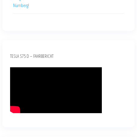
Nürnberg!
TESLA S75 D – FAHRBERICHT