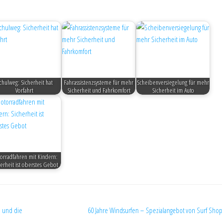
chulweg: Sicherheit hat
Fahrassistenzsysteme für mehr
Scheibenversiegelung für mehr
Vorfahrt
Sicherheit und Fahrkomfort
Sicherheit im Auto
orradfahren mit Kindern:
erheit ist oberstes Gebot
h und die
60 Jahre Windsurfen – Spezialangebot von Surf Sho