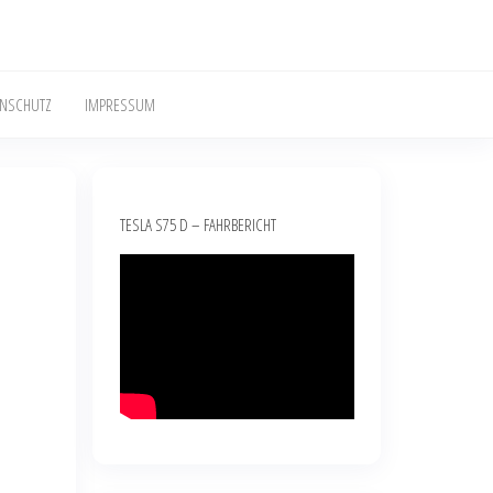
ENSCHUTZ
IMPRESSUM
TESLA S75 D – FAHRBERICHT