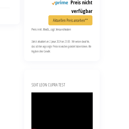
Preis nicht
verfügbar
Aktuellen Preis ansehen**
Preis inkl. MwSt., zzgl. Versandkosten
Zuletzt aktualisiert am 2. Januar 2024 um 23:00 . Wir weisen darauf hin,
dass sich hier angezeigte Preise inzwischen geändert haben können. Alle
Angaben ohne Gewähr.
SEAT LEON CUPRA TEST