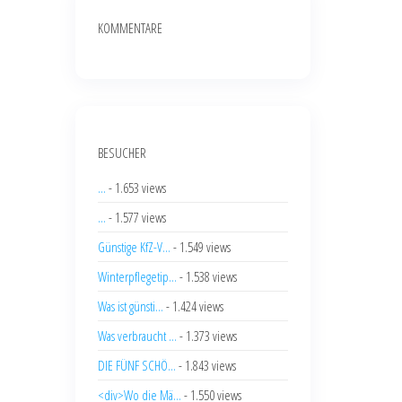
KOMMENTARE
BESUCHER
...
- 1.653 views
...
- 1.577 views
Günstige KfZ-V...
- 1.549 views
Winterpflegetip...
- 1.538 views
Was ist günsti...
- 1.424 views
Was verbraucht ...
- 1.373 views
DIE FÜNF SCHÖ...
- 1.843 views
<div>Wo die Mä...
- 1.550 views