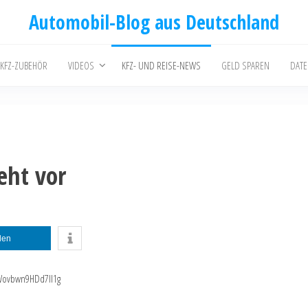
Automobil-Blog aus Deutschland
 KFZ-ZUBEHÖR
VIDEOS
KFZ- UND REISE-NEWS
GELD SPAREN
DAT
eht vor
ilen
pWovbwn9HDd7Il1g