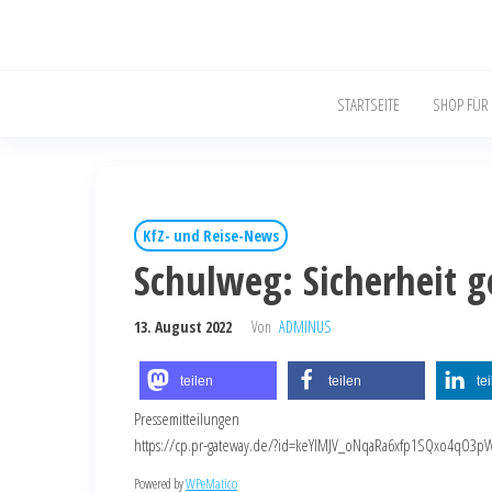
STARTSEITE
SHOP FÜR
KfZ- und Reise-News
Schulweg: Sicherheit g
13. August 2022
Von
ADMINUS
teilen
teilen
te
Pressemitteilungen
https://cp.pr-gateway.de/?id=keYlMJV_oNqaRa6xfp1SQxo4qO3
Powered by
WPeMatico