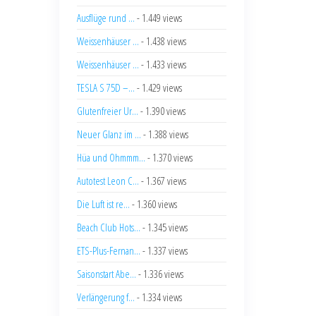
Ausflüge rund ...
- 1.449 views
Weissenhäuser ...
- 1.438 views
Weissenhäuser ...
- 1.433 views
TESLA S 75D –...
- 1.429 views
Glutenfreier Ur...
- 1.390 views
Neuer Glanz im ...
- 1.388 views
Hüa und Ohmmm...
- 1.370 views
Autotest Leon C...
- 1.367 views
Die Luft ist re...
- 1.360 views
Beach Club Hots...
- 1.345 views
ETS-Plus-Fernan...
- 1.337 views
Saisonstart Abe...
- 1.336 views
Verlängerung f...
- 1.334 views