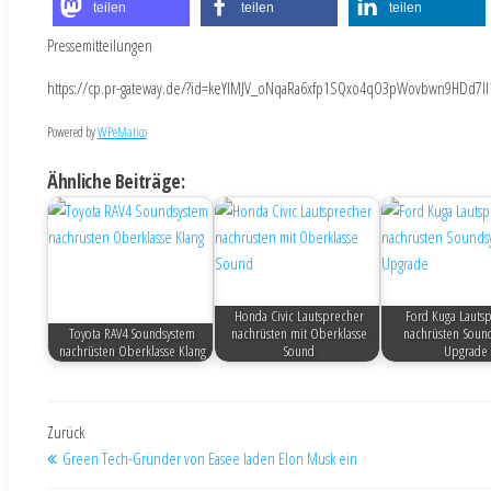
teilen
teilen
teilen
Pressemitteilungen
https://cp.pr-gateway.de/?id=keYlMJV_oNqaRa6xfp1SQxo4qO3pWovbwn9HDd7Il
Powered by
WPeMatico
Ähnliche Beiträge:
Honda Civic Lautsprecher
Ford Kuga Lauts
Toyota RAV4 Soundsystem
nachrüsten mit Oberklasse
nachrüsten Soun
nachrüsten Oberklasse Klang
Sound
Upgrade
Zurück
Green Tech-Gründer von Easee laden Elon Musk ein