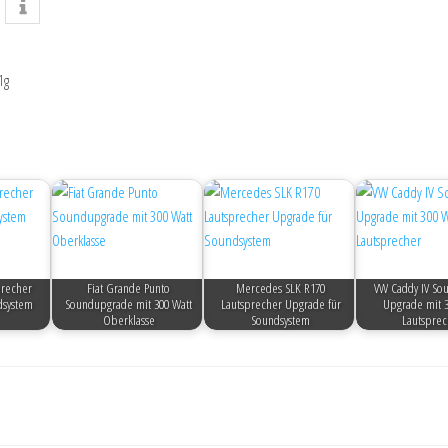
1g
precher
Fiat Grande Punto
Mercedes SLK R170
VW Caddy IV So
dsystem
Soundupgrade mit 300 Watt
Lautsprecher Upgrade für
Upgrade mit 3
Oberklasse
Soundsystem
Lautsprec