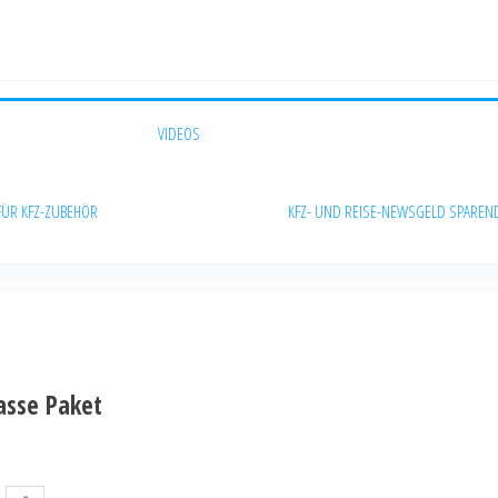
VIDEOS
FÜR KFZ-ZUBEHÖR
KFZ- UND REISE-NEWS
GELD SPAREN
asse Paket