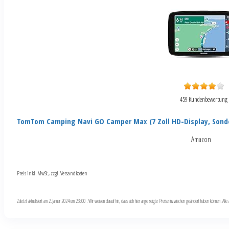
459 Kundenbewertung
TomTom Camping Navi GO Camper Max (7 Zoll HD-Display, Sond
Amazon
Preis inkl. MwSt., zzgl. Versandkosten
Zuletzt aktualisiert am 2. Januar 2024 um 23:00 . Wir weisen darauf hin, dass sich hier angezeigte Preise inzwischen geändert haben können. Al