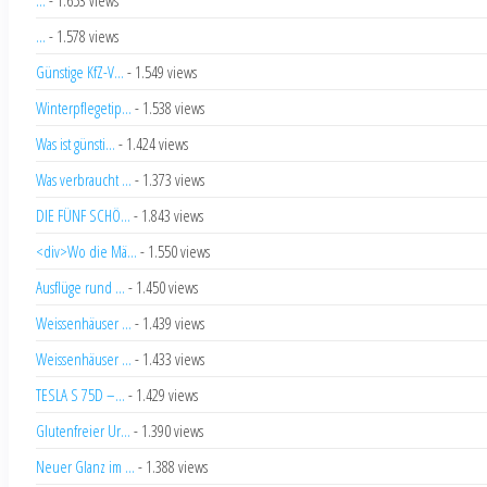
...
- 1.578 views
Günstige KfZ-V...
- 1.549 views
Winterpflegetip...
- 1.538 views
Was ist günsti...
- 1.424 views
Was verbraucht ...
- 1.373 views
DIE FÜNF SCHÖ...
- 1.843 views
<div>Wo die Mä...
- 1.550 views
Ausflüge rund ...
- 1.450 views
Weissenhäuser ...
- 1.439 views
Weissenhäuser ...
- 1.433 views
TESLA S 75D –...
- 1.429 views
Glutenfreier Ur...
- 1.390 views
Neuer Glanz im ...
- 1.388 views