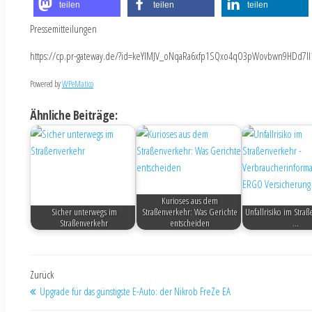
teilen
teilen
teilen
Pressemitteilungen
https://cp.pr-gateway.de/?id=keYlMJV_oNqaRa6xfp1SQxo4qO3pWovbwn9HDd7Il
Powered by
WPeMatico
Ähnliche Beiträge:
Kurioses aus dem
Sicher unterwegs im
Straßenverkehr: Was Gerichte
Unfallrisiko im Straß
Straßenverkehr
entscheiden
…
Zurück
Upgrade für das günstigste E-Auto: der Nikrob FreZe EA