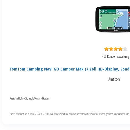
459 Kundenbewertung
TomTom Camping Navi GO Camper Max (7 Zoll HD-Display, Sond
Amazon
Preis inkl. MwSt., zzgl. Versandkosten
Zuletzt aktualisiert am 2. Januar 2024 um 23:00 . Wir weisen darauf hin, dass sich hier angezeigte Preise inzwischen geändert haben können. Al