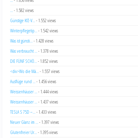
...
- 1.582 views
Günstige KfZ-V...
- 1.552 views
Winterpflegetip...
- 1.542 views
Was ist günsti...
- 1.428 views
Was verbraucht ...
- 1.378 views
DIE FÜNF SCHÖ...
- 1.852 views
<div>Wo die Mä...
- 1.557 views
Ausflüge rund ...
- 1.456 views
Weissenhäuser ...
- 1.444 views
Weissenhäuser ...
- 1.437 views
TESLA S 75D –...
- 1.433 views
Neuer Glanz im ...
- 1.397 views
Glutenfreier Ur...
- 1.395 views