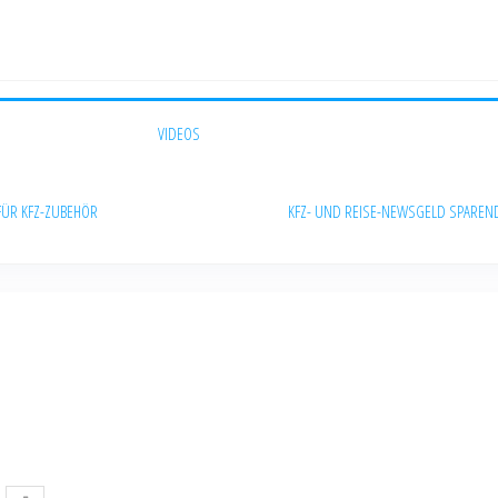
VIDEOS
FÜR KFZ-ZUBEHÖR
KFZ- UND REISE-NEWS
GELD SPAREN