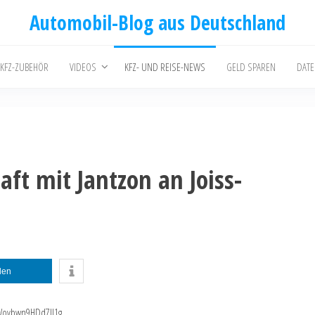
Automobil-Blog aus Deutschland
 KFZ-ZUBEHÖR
VIDEOS
KFZ- UND REISE-NEWS
GELD SPAREN
DAT
aft mit Jantzon an Joiss-
ilen
pWovbwn9HDd7Il1g