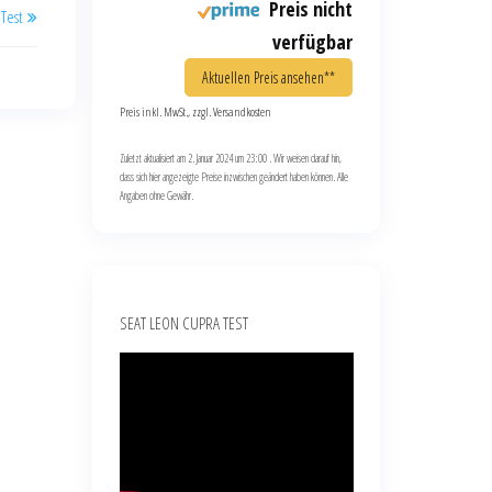
Preis nicht
Test
verfügbar
Aktuellen Preis ansehen**
Preis inkl. MwSt., zzgl. Versandkosten
Zuletzt aktualisiert am 2. Januar 2024 um 23:00 . Wir weisen darauf hin,
dass sich hier angezeigte Preise inzwischen geändert haben können. Alle
Angaben ohne Gewähr.
SEAT LEON CUPRA TEST