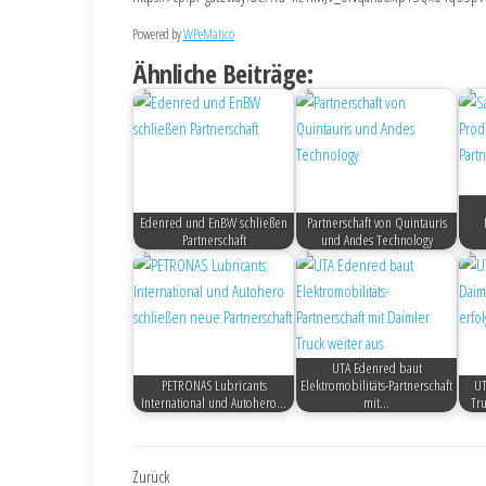
Powered by
WPeMatico
Ähnliche Beiträge:
Edenred und EnBW schließen
Partnerschaft von Quintauris
Partnerschaft
und Andes Technology
UTA Edenred baut
PETRONAS Lubricants
Elektromobilitäts-Partnerschaft
UT
International und Autohero…
mit…
Tr
Zurück