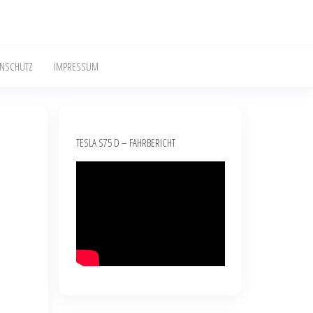
ENSCHUTZ
IMPRESSUM
TESLA S75 D – FAHRBERICHT