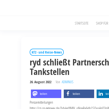
STARTSEITE
SHOP FÜR
KfZ- und Reise-News
ryd schließt Partnersch
Tankstellen
26. August 2022
Von
ADMINUS
teilen
teilen
te
Pressemitteilungen
https://cp.pr-gateway.de/?id=keYlMJV_oNqaRa6xfp1SQxo4qO3