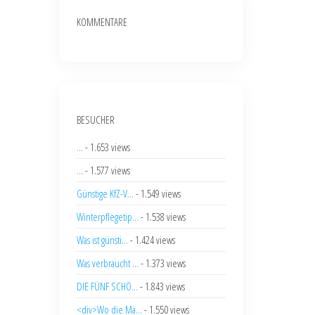
KOMMENTARE
BESUCHER
...
- 1.653 views
...
- 1.577 views
Günstige KfZ-V...
- 1.549 views
Winterpflegetip...
- 1.538 views
Was ist günsti...
- 1.424 views
Was verbraucht ...
- 1.373 views
DIE FÜNF SCHÖ...
- 1.843 views
<div>Wo die Mä...
- 1.550 views