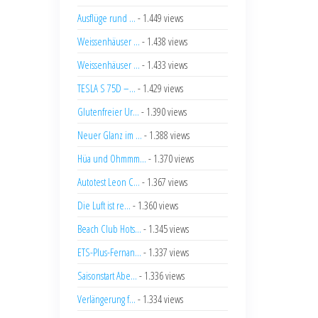
Ausflüge rund ...
- 1.449 views
Weissenhäuser ...
- 1.438 views
Weissenhäuser ...
- 1.433 views
TESLA S 75D –...
- 1.429 views
Glutenfreier Ur...
- 1.390 views
Neuer Glanz im ...
- 1.388 views
Hüa und Ohmmm...
- 1.370 views
Autotest Leon C...
- 1.367 views
Die Luft ist re...
- 1.360 views
Beach Club Hots...
- 1.345 views
ETS-Plus-Fernan...
- 1.337 views
Saisonstart Abe...
- 1.336 views
Verlängerung f...
- 1.334 views