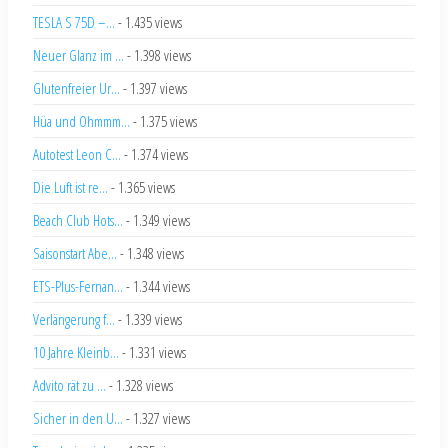
TESLA S 75D –...
- 1.435 views
Neuer Glanz im ...
- 1.398 views
Glutenfreier Ur...
- 1.397 views
Hüa und Ohmmm...
- 1.375 views
Autotest Leon C...
- 1.374 views
Die Luft ist re...
- 1.365 views
Beach Club Hots...
- 1.349 views
Saisonstart Abe...
- 1.348 views
ETS-Plus-Fernan...
- 1.344 views
Verlängerung f...
- 1.339 views
10 Jahre Kleinb...
- 1.331 views
Advito rät zu ...
- 1.328 views
Sicher in den U...
- 1.327 views