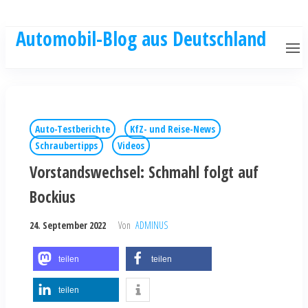
Automobil-Blog aus Deutschland
Auto-Testberichte
KfZ- und Reise-News
Schraubertipps
Videos
Vorstandswechsel: Schmahl folgt auf
Bockius
24. September 2022
Von
ADMINUS
teilen
teilen
teilen