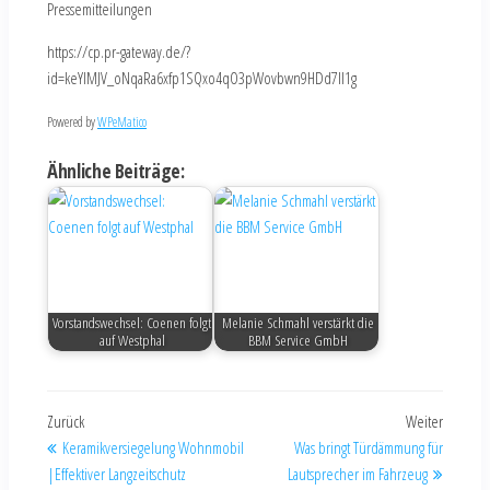
Pressemitteilungen
https://cp.pr-gateway.de/?
id=keYlMJV_oNqaRa6xfp1SQxo4qO3pWovbwn9HDd7Il1g
Powered by
WPeMatico
Ähnliche Beiträge:
Vorstandswechsel: Coenen folgt
Melanie Schmahl verstärkt die
auf Westphal
BBM Service GmbH
Zurück
Weiter
Keramikversiegelung Wohnmobil
Was bringt Türdämmung für
|Effektiver Langzeitschutz
Lautsprecher im Fahrzeug