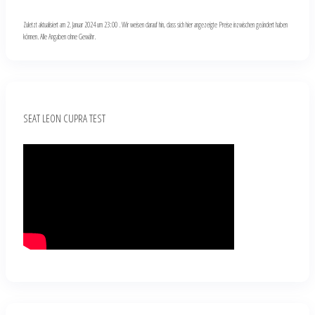
Zuletzt aktualisiert am 2. Januar 2024 um 23:00 . Wir weisen darauf hin, dass sich hier angezeigte Preise inzwischen geändert haben
können. Alle Angaben ohne Gewähr.
SEAT LEON CUPRA TEST