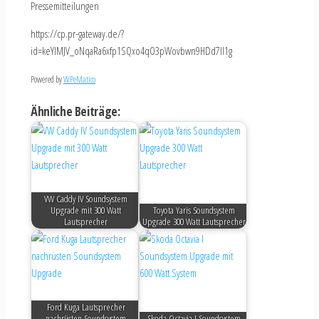
Pressemitteilungen
https://cp.pr-gateway.de/?
id=keYlMJV_oNqaRa6xfp1SQxo4qO3pWovbwn9HDd7Il1g
Powered by
WPeMatico
Ähnliche Beiträge:
VW Caddy IV Soundsystem
Upgrade mit 300 Watt
Toyota Yaris Soundsystem
Lautsprecher
Upgrade 300 Watt Lautsprecher
Ford Kuga Lautsprecher
nachrüsten Soundsystem
Skoda Octavia I Soundsystem