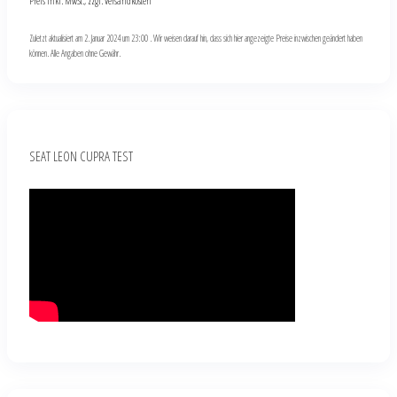
Preis inkl. MwSt., zzgl. Versandkosten
Zuletzt aktualisiert am 2. Januar 2024 um 23:00 . Wir weisen darauf hin, dass sich hier angezeigte Preise inzwischen geändert haben
können. Alle Angaben ohne Gewähr.
SEAT LEON CUPRA TEST