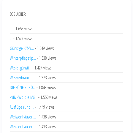
BESUCHER
...
- 1.653 views
...
- 1.577 views
Günstige KfZ-V...
- 1.549 views
Winterpflegetip...
- 1.538 views
Was ist günsti...
- 1.424 views
Was verbraucht ...
- 1.373 views
DIE FÜNF SCHÖ...
- 1.843 views
<div>Wo die Mä...
- 1.550 views
Ausflüge rund ...
- 1.449 views
Weissenhäuser ...
- 1.438 views
Weissenhäuser ...
- 1.433 views