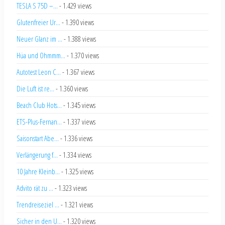
TESLA S 75D –...
- 1.429 views
Glutenfreier Ur...
- 1.390 views
Neuer Glanz im ...
- 1.388 views
Hüa und Ohmmm...
- 1.370 views
Autotest Leon C...
- 1.367 views
Die Luft ist re...
- 1.360 views
Beach Club Hots...
- 1.345 views
ETS-Plus-Fernan...
- 1.337 views
Saisonstart Abe...
- 1.336 views
Verlängerung f...
- 1.334 views
10 Jahre Kleinb...
- 1.325 views
Advito rät zu ...
- 1.323 views
Trendreiseziel ...
- 1.321 views
Sicher in den U...
- 1.320 views