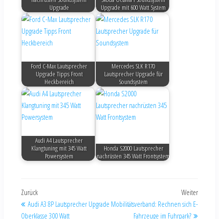
Upgrade
Upgrade mit 600 Watt System
Ford C-Max Lautsprecher
Mercedes SLK R170
Upgrade Tipps Front
Lautsprecher Upgrade für
Heckbereich
Soundsystem
Audi A4 Lautsprecher
Klangtuning mit 345 Watt
Honda S2000 Lautsprecher
Powersystem
nachrüsten 345 Watt Frontsystem
Zurück
Weiter
Audi A3 8P Lautsprecher Upgrade
Mobilitätsverband: Rechnen sich E-
Oberklasse 300 Watt
Fahrzeuge im Fuhrpark?