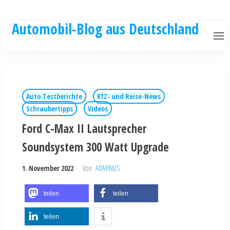
Automobil-Blog aus Deutschland
Auto-Testberichte
KfZ- und Reise-News
Schraubertipps
Videos
Ford C-Max II Lautsprecher
Soundsystem 300 Watt Upgrade
1. November 2022
Von
ADMINUS
teilen
teilen
teilen