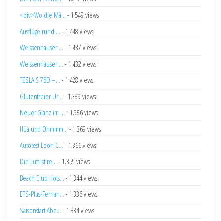
<div>Wo die Mä...
- 1.549 views
Ausflüge rund ...
- 1.448 views
Weissenhäuser ...
- 1.437 views
Weissenhäuser ...
- 1.432 views
TESLA S 75D –...
- 1.428 views
Glutenfreier Ur...
- 1.389 views
Neuer Glanz im ...
- 1.386 views
Hüa und Ohmmm...
- 1.369 views
Autotest Leon C...
- 1.366 views
Die Luft ist re...
- 1.359 views
Beach Club Hots...
- 1.344 views
ETS-Plus-Fernan...
- 1.336 views
Saisonstart Abe...
- 1.334 views