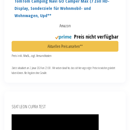
TomTom Camping Navi GO Camper Max (7 Zoll HD-
Display, Sonderziele für Wohnmobil- und
Wohnwagen, Upd**
Amazon
Preis nicht verfügbar
Aktuellen Preis ansehen**
Preis inkl. MwSt., zzgl. Versandkosten
Zuletzt aktualisiert am 2. Januar 2024 um 23:00 . Wir weisen darauf hin, dass sich hier angezeigte Preise inzwischen geändert
haben können. Alle Angaben ohne Gewähr.
SEAT LEON CUPRA TEST