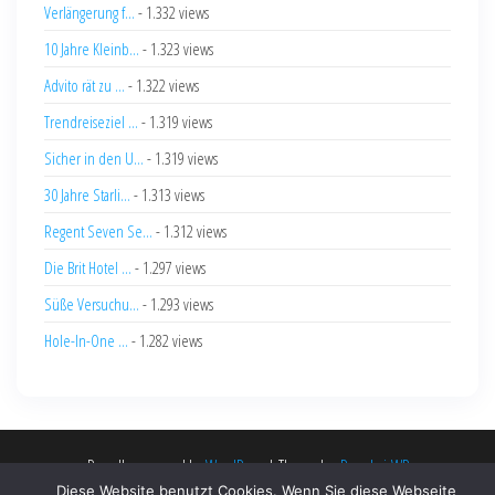
Verlängerung f...
- 1.332 views
10 Jahre Kleinb...
- 1.323 views
Advito rät zu ...
- 1.322 views
Trendreiseziel ...
- 1.319 views
Sicher in den U...
- 1.319 views
30 Jahre Starli...
- 1.313 views
Regent Seven Se...
- 1.312 views
Die Brit Hotel ...
- 1.297 views
Süße Versuchu...
- 1.293 views
Hole-In-One ...
- 1.282 views
Proudly powered by
WordPress
|
Theme by:
PopularisWP
Diese Website benutzt Cookies. Wenn Sie diese Webseite