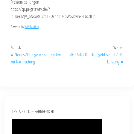
Pressemitteilungen
https://cp.pr-gateway.de/?
id=keYlMJV_oNqaRa6xfp1SQxo4qO3pWovbwn9HDd7Il1g
Powered by
WPeMatico
Zurück
Weiter
Neues Abbiege-Assistenzsystem
AGT Akku-Druckluftgebläse mit 7 kPa
zur Nachrüstung
Leistung
TESLA S75 D – FAHRBERICHT