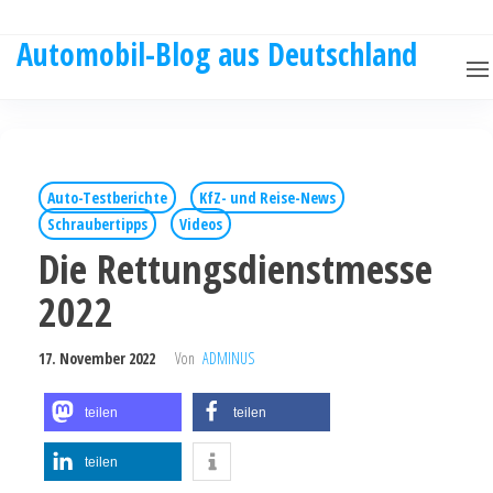
Automobil-Blog aus Deutschland
Auto-Testberichte
KfZ- und Reise-News
Schraubertipps
Videos
Die Rettungsdienstmesse
2022
17. November 2022
Von
ADMINUS
teilen
teilen
teilen