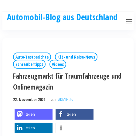
Automobil-Blog aus Deutschland
Auto-Testberichte
KfZ- und Reise-News
Schraubertipps
Videos
Fahrzeugmarkt für Traumfahrzeuge und
Onlinemagazin
22. November 2022
Von
ADMINUS
teilen
teilen
teilen