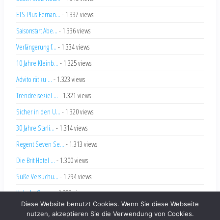
ETS-Plus-Fernan...
- 1.337 views
Saisonstart Abe...
- 1.336 views
Verlängerung f...
- 1.334 views
10 Jahre Kleinb...
- 1.325 views
Advito rät zu ...
- 1.323 views
Trendreiseziel ...
- 1.321 views
Sicher in den U...
- 1.320 views
30 Jahre Starli...
- 1.314 views
Regent Seven Se...
- 1.313 views
Die Brit Hotel ...
- 1.300 views
Süße Versuchu...
- 1.294 views
Hole-In-One ...
- 1.283 views
Diese Website benutzt Cookies. Wenn Sie diese Webseite
nutzen, akzeptieren Sie die Verwendung von Cookies.