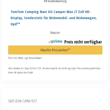
459 Kundenbewertung
TomTom Camping Navi GO Camper Max (7 Zoll HD-
Display, Sonderziele für Wohnmobil- und Wohnwagen,
Upd**
Amazon
Preis nicht verfügbar
Aktuellen Preis ansehen**
Preis inkl. MwSt., zzgl. Versandkosten
Zuletzt aktualisiert am 2. Januar 2024 um 23:00 . Wir weisen darauf hin, dass sich hier angezeigte Preise inzwischen geändert haben
können. Alle Angaben ohne Gewähr.
SEAT LEON CUPRA TEST