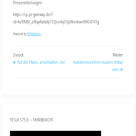
Pressemitteilungen
https://cp.pr-gateway.de/?
id=keYlMJV_oNqaRa6xfp1SQxo4qO3pWovbwn9HDd7Il1g
Powered by
WPeMatico
Zurück
Weiter
Auf die Plätze, anschnallen, los!
Autokennzeichen müssen lesbar
sein
TESLA S75 D – FAHRBERICHT