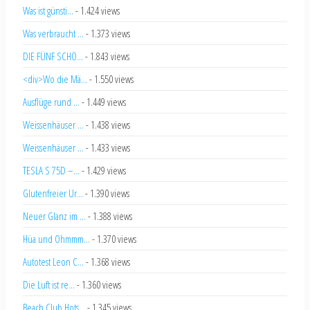
Was ist günsti...
- 1.424 views
Was verbraucht ...
- 1.373 views
DIE FÜNF SCHÖ...
- 1.843 views
<div>Wo die Mä...
- 1.550 views
Ausflüge rund ...
- 1.449 views
Weissenhäuser ...
- 1.438 views
Weissenhäuser ...
- 1.433 views
TESLA S 75D –...
- 1.429 views
Glutenfreier Ur...
- 1.390 views
Neuer Glanz im ...
- 1.388 views
Hüa und Ohmmm...
- 1.370 views
Autotest Leon C...
- 1.368 views
Die Luft ist re...
- 1.360 views
Beach Club Hots...
- 1.345 views