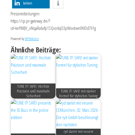
teilen
Pressemitteilungen
https://cp.pr-gateway.de/?
id=keYlMJV_oNqaRa6xfp1SQxo4qO3pWovbwn9HDd7Il1g
Powered by
WPeMatico
Ähnliche Beiträge:
TUNE IT! SAFE!: Höchste
Präzision und maximale
TUNE IT! SAFE! mit starker
Sicherheit
Formel für stylisches Tuning
ryd startet mit neuem