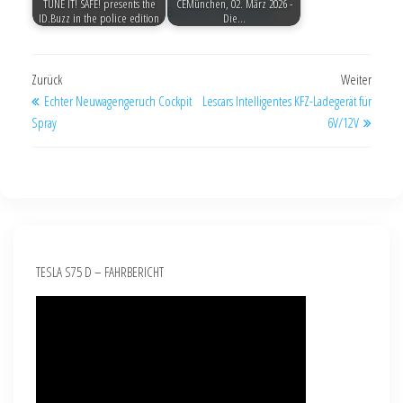
TUNE IT! SAFE! presents the
CEMünchen, 02. März 2026 -
ID.Buzz in the police edition
Die…
Zurück
Weiter
Echter Neuwagengeruch Cockpit
Lescars Intelligentes KFZ-Ladegerät für
Spray
6V/12V
TESLA S75 D – FAHRBERICHT