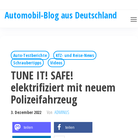
Automobil-Blog aus Deutschland
Auto-Testberichte
KfZ- und Reise-News
Schraubertipps
Videos
TUNE IT! SAFE!
elektrifiziert mit neuem
Polizeifahrzeug
3. Dezember 2022
Von
ADMINUS
teilen
teilen