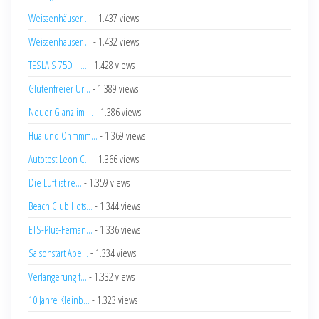
Weissenhäuser ...
- 1.437 views
Weissenhäuser ...
- 1.432 views
TESLA S 75D –...
- 1.428 views
Glutenfreier Ur...
- 1.389 views
Neuer Glanz im ...
- 1.386 views
Hüa und Ohmmm...
- 1.369 views
Autotest Leon C...
- 1.366 views
Die Luft ist re...
- 1.359 views
Beach Club Hots...
- 1.344 views
ETS-Plus-Fernan...
- 1.336 views
Saisonstart Abe...
- 1.334 views
Verlängerung f...
- 1.332 views
10 Jahre Kleinb...
- 1.323 views