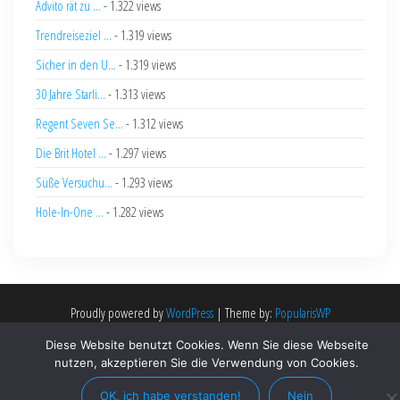
Advito rät zu ...
- 1.322 views
Trendreiseziel ...
- 1.319 views
Sicher in den U...
- 1.319 views
30 Jahre Starli...
- 1.313 views
Regent Seven Se...
- 1.312 views
Die Brit Hotel ...
- 1.297 views
Süße Versuchu...
- 1.293 views
Hole-In-One ...
- 1.282 views
Proudly powered by
WordPress
|
Theme by:
PopularisWP
Diese Website benutzt Cookies. Wenn Sie diese Webseite
nutzen, akzeptieren Sie die Verwendung von Cookies.
OK, ich habe verstanden!
Nein