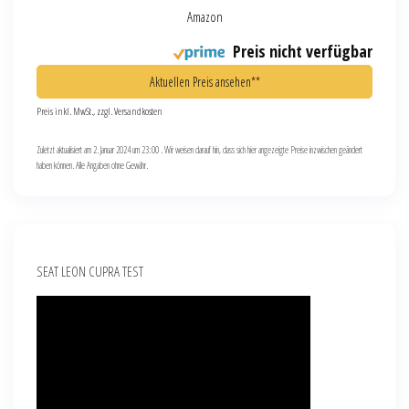
Amazon
Preis nicht verfügbar
Aktuellen Preis ansehen**
Preis inkl. MwSt., zzgl. Versandkosten
Zuletzt aktualisiert am 2. Januar 2024 um 23:00 . Wir weisen darauf hin, dass sich hier angezeigte Preise inzwischen geändert
haben können. Alle Angaben ohne Gewähr.
SEAT LEON CUPRA TEST