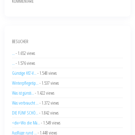
KOMMENTARE
BESUCHER
...
- 1.652 views
...
- 1.576 views
Günstige KfZ-V...
- 1.548 views
Winterpflegetip...
- 1.537 views
Was ist günsti...
- 1.422 views
Was verbraucht ...
- 1.372 views
DIE FÜNF SCHÖ...
- 1.842 views
<div>Wo die Mä...
- 1.549 views
Ausflüge rund ...
- 1.448 views