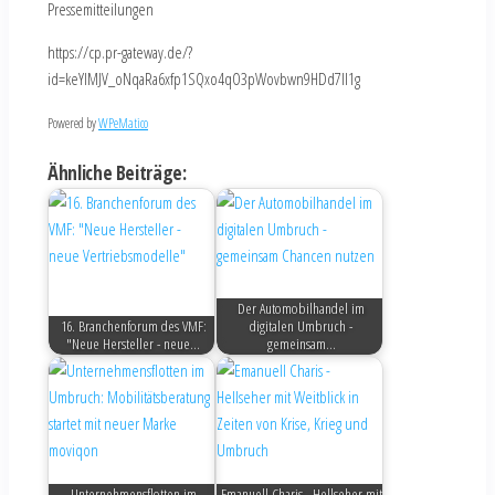
Pressemitteilungen
https://cp.pr-gateway.de/?
id=keYlMJV_oNqaRa6xfp1SQxo4qO3pWovbwn9HDd7Il1g
Powered by
WPeMatico
Ähnliche Beiträge:
Der Automobilhandel im
16. Branchenforum des VMF:
digitalen Umbruch -
"Neue Hersteller - neue…
gemeinsam…
Unternehmensflotten im
Emanuell Charis - Hellseher mit