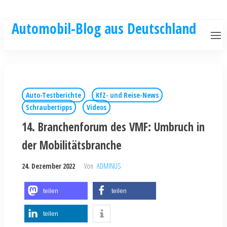
Automobil-Blog aus Deutschland
Auto-Testberichte
KfZ- und Reise-News
Schraubertipps
Videos
14. Branchenforum des VMF: Umbruch in
der Mobilitätsbranche
24. Dezember 2022
Von
ADMINUS
teilen
teilen
teilen