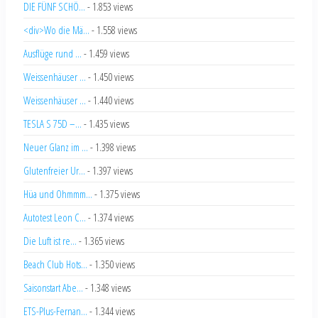
DIE FÜNF SCHÖ...
- 1.853 views
<div>Wo die Mä...
- 1.558 views
Ausflüge rund ...
- 1.459 views
Weissenhäuser ...
- 1.450 views
Weissenhäuser ...
- 1.440 views
TESLA S 75D –...
- 1.435 views
Neuer Glanz im ...
- 1.398 views
Glutenfreier Ur...
- 1.397 views
Hüa und Ohmmm...
- 1.375 views
Autotest Leon C...
- 1.374 views
Die Luft ist re...
- 1.365 views
Beach Club Hots...
- 1.350 views
Saisonstart Abe...
- 1.348 views
ETS-Plus-Fernan...
- 1.344 views