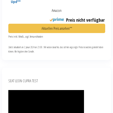
Upd**
Amazon
Preis nicht verfügbar
Aktuellen Preis ansehen**
Preis inkl. MwSt., zzgl. Versandkosten
Zuletzt aktualisiert am 2. Januar 2024 um 23:00 . Wir weisen darauf hin, dass sich hier angezeigte Preise inzwischen geändert haben
können. Alle Angaben ohne Gewähr.
SEAT LEON CUPRA TEST