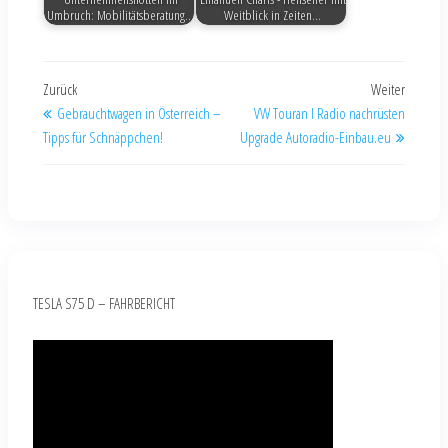
Umbruch: Mobilitätsberatung…
Weitblick in Zeiten…
Zurück
Weiter
Gebrauchtwagen in Österreich –
VW Touran I Radio nachrüsten
Tipps für Schnäppchen!
Upgrade Autoradio-Einbau.eu
TESLA S75 D – FAHRBERICHT