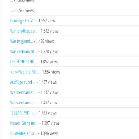
...
- 1.582 views
Günstige KfZ-V...
- 1.552 views
Winterpflegetip...
- 1.542 views
Was ist günsti...
- 1.428 views
Was verbraucht ...
- 1.378 views
DIE FÜNF SCHÖ...
- 1.852 views
<div>Wo die Mä...
- 1.557 views
Ausflüge rund ...
- 1.457 views
Weissenhäuser ...
- 1.447 views
Weissenhäuser ...
- 1.437 views
TESLA S 75D –...
- 1.433 views
Neuer Glanz im ...
- 1.397 views
Glutenfreier Ur...
- 1.396 views