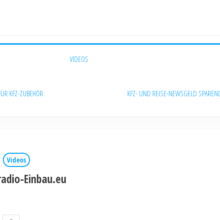
VIDEOS
FÜR KFZ-ZUBEHÖR
KFZ- UND REISE-NEWS
GELD SPAREN
Videos
adio-Einbau.eu