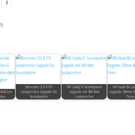
1g
Mercedes SLK R170
VW Caddy IV Soundsystem
VW Passat B6 La
lität bei
Lautsprecher Upgrade für
Upgrade mit 300 Watt
Upgrade 200mm B
 Von…
Soundsystem
Lautsprecher
Türen