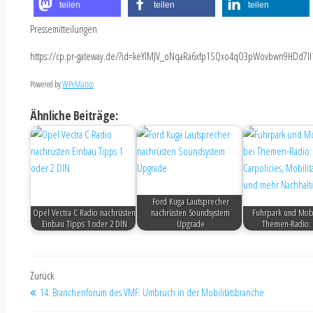
teilen
teilen
teilen
Pressemitteilungen
https://cp.pr-gateway.de/?id=keYlMJV_oNqaRa6xfp1SQxo4qO3pWovbwn9HDd7Il
Powered by
WPeMatico
Ähnliche Beiträge:
Ford Kuga Lautsprecher
Opel Vectra C Radio nachrüsten
nachrüsten Soundsystem
Fuhrpark und Mobi
Einbau Tipps 1 oder 2 DIN
Upgrade
Themen-Radio:
Zurück
14. Branchenforum des VMF: Umbruch in der Mobilitätsbranche