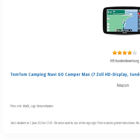
459 Kundenbewertung
TomTom Camping Navi GO Camper Max (7 Zoll HD-Display, Sond
Amazon
Preis inkl. MwSt., zzgl. Versandkosten
Zuletzt aktualisiert am 2. Januar 2024 um 23:00 . Wir weisen darauf hin, dass sich hier angezeigte Preise inzwischen geändert haben können. Al