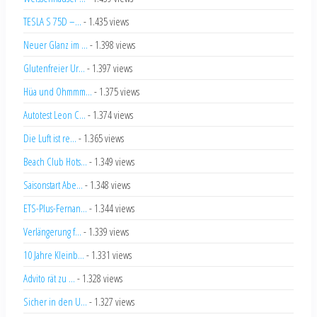
TESLA S 75D –...
- 1.435 views
Neuer Glanz im ...
- 1.398 views
Glutenfreier Ur...
- 1.397 views
Hüa und Ohmmm...
- 1.375 views
Autotest Leon C...
- 1.374 views
Die Luft ist re...
- 1.365 views
Beach Club Hots...
- 1.349 views
Saisonstart Abe...
- 1.348 views
ETS-Plus-Fernan...
- 1.344 views
Verlängerung f...
- 1.339 views
10 Jahre Kleinb...
- 1.331 views
Advito rät zu ...
- 1.328 views
Sicher in den U...
- 1.327 views