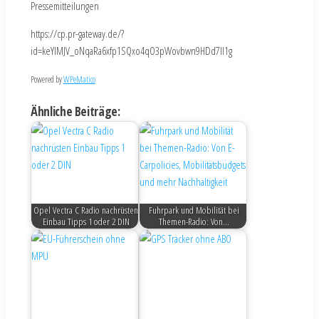
Pressemitteilungen
https://cp.pr-gateway.de/?
id=keYlMJV_oNqaRa6xfp1SQxo4qO3pWovbwn9HDd7Il1g
Powered by
WPeMatico
Ähnliche Beiträge:
Opel Vectra C Radio nachrüsten
Fuhrpark und Mobilität bei
Einbau Tipps 1 oder 2 DIN
Themen-Radio: Von…