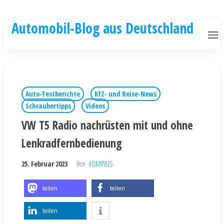
Automobil-Blog aus Deutschland
Auto-Testberichte
KfZ- und Reise-News
Schraubertipps
Videos
VW T5 Radio nachrüsten mit und ohne
Lenkradfernbedienung
25. Februar 2023
Von
ADMINUS
teilen
teilen
teilen