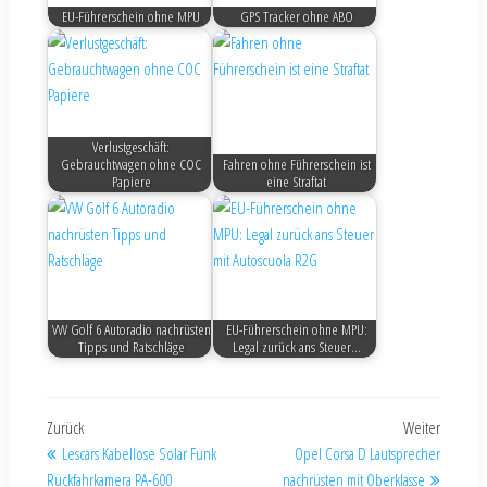
EU-Führerschein ohne MPU
GPS Tracker ohne ABO
Verlustgeschäft:
Gebrauchtwagen ohne COC
Fahren ohne Führerschein ist
Papiere
eine Straftat
VW Golf 6 Autoradio nachrüsten
EU-Führerschein ohne MPU:
Tipps und Ratschläge
Legal zurück ans Steuer…
Zurück
Weiter
Lescars Kabellose Solar Funk
Opel Corsa D Lautsprecher
Rückfahrkamera PA-600
nachrüsten mit Oberklasse