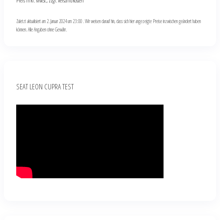
Preis inkl. MwSt., zzgl. Versandkosten
Zuletzt aktualisiert am 2. Januar 2024 um 23:00 . Wir weisen darauf hin, dass sich hier angezeigte Preise inzwischen geändert haben
können. Alle Angaben ohne Gewähr.
SEAT LEON CUPRA TEST