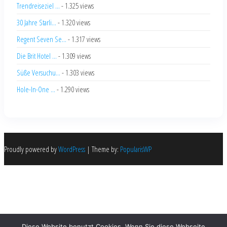
Trendreiseziel ...
- 1.325 views
30 Jahre Starli...
- 1.320 views
Regent Seven Se...
- 1.317 views
Die Brit Hotel ...
- 1.309 views
Süße Versuchu...
- 1.303 views
Hole-In-One ...
- 1.290 views
Proudly powered by
WordPress
|
Theme by:
PopularisWP
Diese Website benutzt Cookies. Wenn Sie diese Webseite