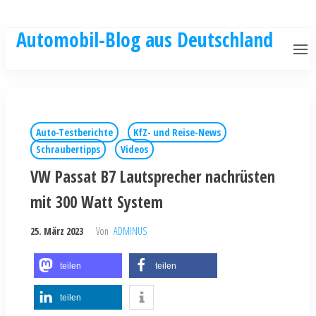
Automobil-Blog aus Deutschland
Auto-Testberichte
KfZ- und Reise-News
Schraubertipps
Videos
VW Passat B7 Lautsprecher nachrüsten
mit 300 Watt System
25. März 2023
Von
ADMINUS
teilen
teilen
teilen