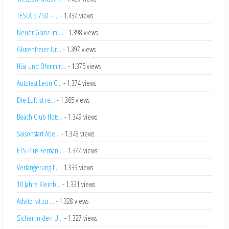
TESLA S 75D –...
- 1.434 views
Neuer Glanz im ...
- 1.398 views
Glutenfreier Ur...
- 1.397 views
Hüa und Ohmmm...
- 1.375 views
Autotest Leon C...
- 1.374 views
Die Luft ist re...
- 1.365 views
Beach Club Hots...
- 1.349 views
Saisonstart Abe...
- 1.348 views
ETS-Plus-Fernan...
- 1.344 views
Verlängerung f...
- 1.339 views
10 Jahre Kleinb...
- 1.331 views
Advito rät zu ...
- 1.328 views
Sicher in den U...
- 1.327 views