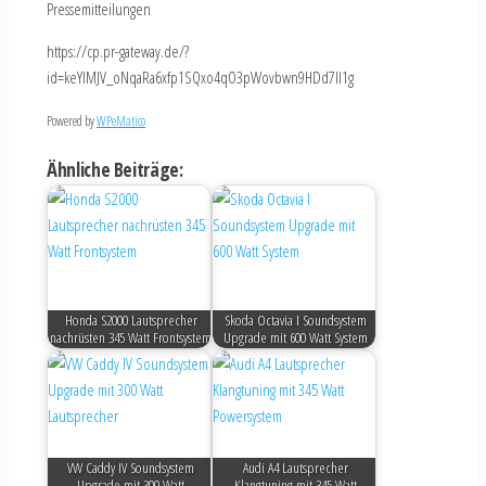
Pressemitteilungen
https://cp.pr-gateway.de/?
id=keYlMJV_oNqaRa6xfp1SQxo4qO3pWovbwn9HDd7Il1g
Powered by
WPeMatico
Ähnliche Beiträge:
Honda S2000 Lautsprecher
Skoda Octavia I Soundsystem
nachrüsten 345 Watt Frontsystem
Upgrade mit 600 Watt System
VW Caddy IV Soundsystem
Audi A4 Lautsprecher
Upgrade mit 300 Watt
Klangtuning mit 345 Watt