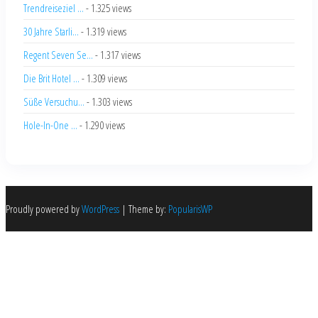
Trendreiseziel ...
- 1.325 views
30 Jahre Starli...
- 1.319 views
Regent Seven Se...
- 1.317 views
Die Brit Hotel ...
- 1.309 views
Süße Versuchu...
- 1.303 views
Hole-In-One ...
- 1.290 views
Proudly powered by
WordPress
|
Theme by:
PopularisWP