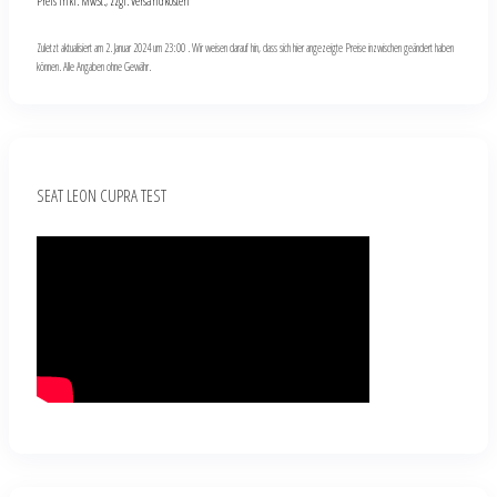
Preis inkl. MwSt., zzgl. Versandkosten
Zuletzt aktualisiert am 2. Januar 2024 um 23:00 . Wir weisen darauf hin, dass sich hier angezeigte Preise inzwischen geändert haben
können. Alle Angaben ohne Gewähr.
SEAT LEON CUPRA TEST