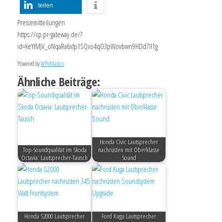
teilen
Pressemitteilungen
https://cp.pr-gateway.de/?
id=keYlMJV_oNqaRa6xfp1SQxo4qO3pWovbwn9HDd7Il1g
Powered by
WPeMatico
Ähnliche Beiträge:
Honda Civic Lautsprecher
Top-Soundqualität im Skoda
nachrüsten mit Oberklasse
Octavia: Lautsprecher-Tausch
Sound
Honda S2000 Lautsprecher
Ford Kuga Lautsprecher