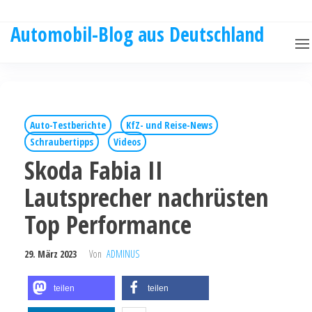
Automobil-Blog aus Deutschland
Auto-Testberichte
KfZ- und Reise-News
Schraubertipps
Videos
Skoda Fabia II
Lautsprecher nachrüsten
Top Performance
29. März 2023
Von
ADMINUS
teilen
teilen