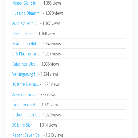
Neuer Glanz im ...
- 1.388 views
Hüa und Ohmmm...
- 1.370 views
Autotest Leon C...
- 1.367 views
Die Luft ist re...
- 1.360 views
Beach Club Hots...
- 1.345 views
ETS-Plus-Fernan...
- 1.337 views
Saisonstart Abe...
- 1.336 views
Verlängerung f...
- 1.334 views
10 Jahre Kleinb...
- 1.325 views
Advito rät zu ...
- 1.323 views
Trendreiseziel ...
- 1.321 views
Sicher in den U...
- 1.320 views
30 Jahre Starli...
- 1.314 views
Regent Seven Se...
- 1.313 views