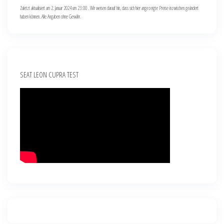
Zuletzt aktualisiert am 2. Januar 2024 um 23:00 . Wir weisen darauf hin, dass sich hier angezeigte Preise inzwischen geändert
haben können. Alle Angaben ohne Gewähr.
SEAT LEON CUPRA TEST