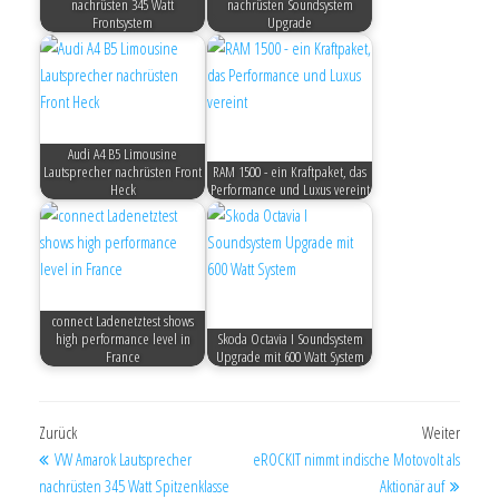
nachrüsten 345 Watt
nachrüsten Soundsystem
Frontsystem
Upgrade
Audi A4 B5 Limousine
Lautsprecher nachrüsten Front
RAM 1500 - ein Kraftpaket, das
Heck
Performance und Luxus vereint
connect Ladenetztest shows
high performance level in
Skoda Octavia I Soundsystem
France
Upgrade mit 600 Watt System
Zurück
Weiter
VW Amarok Lautsprecher
eROCKIT nimmt indische Motovolt als
nachrüsten 345 Watt Spitzenklasse
Aktionär auf