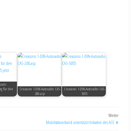
satz-
g für den
Creasono 1-DIN-Autoradio CAS-
Creasono 1-DIN-Autoradio CAS-
…
200.acp
5055
Weiter
Mobilitätsverband unterstützt Initiative des ACE