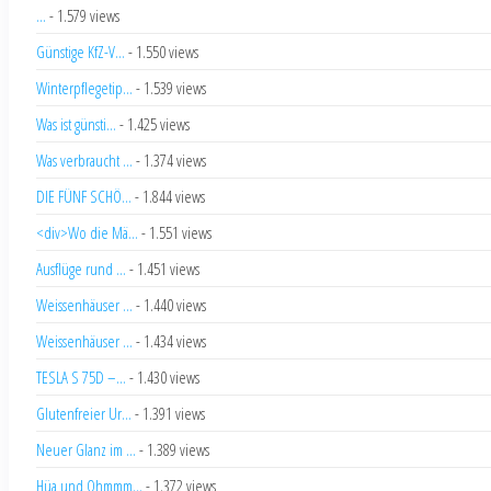
...
- 1.579 views
Günstige KfZ-V...
- 1.550 views
Winterpflegetip...
- 1.539 views
Was ist günsti...
- 1.425 views
Was verbraucht ...
- 1.374 views
DIE FÜNF SCHÖ...
- 1.844 views
<div>Wo die Mä...
- 1.551 views
Ausflüge rund ...
- 1.451 views
Weissenhäuser ...
- 1.440 views
Weissenhäuser ...
- 1.434 views
TESLA S 75D –...
- 1.430 views
Glutenfreier Ur...
- 1.391 views
Neuer Glanz im ...
- 1.389 views
Hüa und Ohmmm...
- 1.372 views