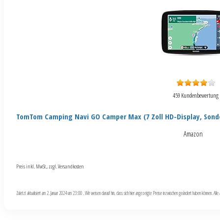
459 Kundenbewertung
TomTom Camping Navi GO Camper Max (7 Zoll HD-Display, Sond
Amazon
Preis inkl. MwSt., zzgl. Versandkosten
Zuletzt aktualisiert am 2. Januar 2024 um 23:00 . Wir weisen darauf hin, dass sich hier angezeigte Preise inzwischen geändert haben können. Al