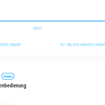
VIDEOS
FÜR KFZ-ZUBEHÖR
KFZ- UND REISE-NEWS
GELD SPAREN
Videos
ernbedienung