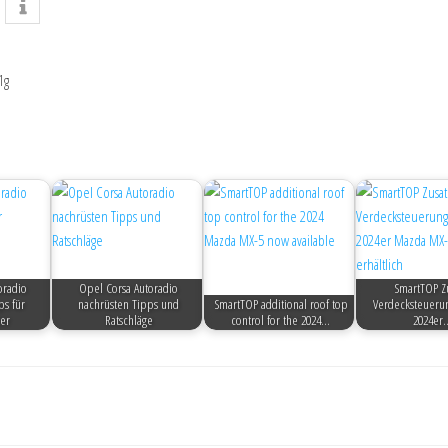
1g
oradio
Opel Corsa Autoradio
SmartTOP Zu
ps für
nachrüsten Tipps und
SmartTOP additional roof top
Verdecksteuerun
er
Ratschläge
control for the 2024…
2024er