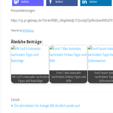
teilen
teilen
teilen
Pressemitteilungen
https://cp.pr-gateway.de/?id=keYlMJV_oNqaRa6xfp1SQxo4qO3pWovbwn9HDd7Il
Powered by
WPeMatico
Ähnliche Beiträge:
Ford C-Max Autoradio
Ford Fusion Aut
VW Golf 6 Autoradio nachrüsten
nachrüsten Einbau Tipps und
nachrüsten Tip
Tipps und Ratschläge
Hilfe
Selbermach
Zurück
Die Jahresbilanz für Autogas fällt deutlich positiv aus!