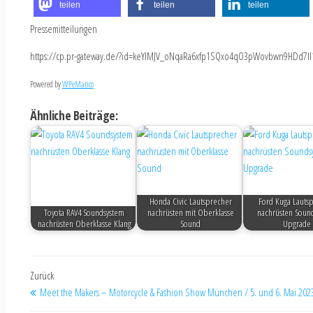
teilen
teilen
teilen
Pressemitteilungen
https://cp.pr-gateway.de/?id=keYlMJV_oNqaRa6xfp1SQxo4qO3pWovbwn9HDd7Il
Powered by
WPeMatico
Ähnliche Beiträge:
Honda Civic Lautsprecher
Ford Kuga Lauts
Toyota RAV4 Soundsystem
nachrüsten mit Oberklasse
nachrüsten Soun
nachrüsten Oberklasse Klang
Sound
Upgrade
Zurück
Meet the Makers – Motorcycle & Fashion Show München / 5. und 6. Mai 202