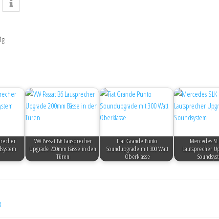
1g
precher
VW Passat B6 Lausprecher
Fiat Grande Punto
Mercedes SL
dsystem
Upgrade 200mm Bässe in den
Soundupgrade mit 300 Watt
Lautsprecher Up
Türen
Oberklasse
Soundsys
3