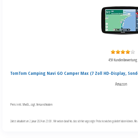
459 Kundenbewertung
TomTom Camping Navi GO Camper Max (7 Zoll HD-Display, Sond
Amazon
Preis inkl. MwSt., zzgl. Versandkosten
Zuletzt aktualisiert am 2. Januar 2024 um 23:00 . Wir weisen darauf hin, dass sich hier angezeigte Preise inzwischen geändert haben können. Al