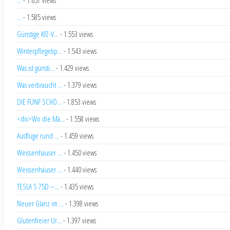
...
- 1.585 views
Günstige KfZ-V...
- 1.553 views
Winterpflegetip...
- 1.543 views
Was ist günsti...
- 1.429 views
Was verbraucht ...
- 1.379 views
DIE FÜNF SCHÖ...
- 1.853 views
<div>Wo die Mä...
- 1.558 views
Ausflüge rund ...
- 1.459 views
Weissenhäuser ...
- 1.450 views
Weissenhäuser ...
- 1.440 views
TESLA S 75D –...
- 1.435 views
Neuer Glanz im ...
- 1.398 views
Glutenfreier Ur...
- 1.397 views