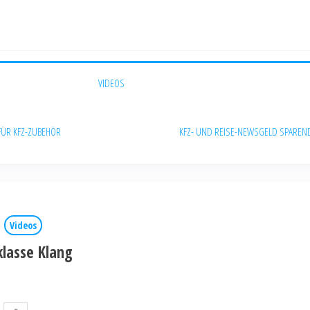
VIDEOS
FÜR KFZ-ZUBEHÖR
KFZ- UND REISE-NEWS
GELD SPAREN
Videos
lasse Klang