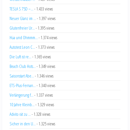
TESLA S 75D –...
- 1.433 views
Neuer Glanz im ...
- 1.397 views
Glutenfreier Ur...
- 1.395 views
Hüa und Ohmmm...
- 1.374 views
Autotest Leon C...
- 1.373 views
Die Luft ist re...
- 1.365 views
Beach Club Hots...
- 1.349 views
Saisonstart Abe...
- 1.346 views
ETS-Plus-Fernan...
- 1.340 views
Verlängerung f...
- 1.337 views
10 Jahre Kleinb...
- 1.329 views
Advito rät zu ...
- 1.328 views
Sicher in den U...
- 1.325 views