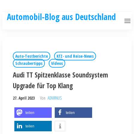
Automobil-Blog aus Deutschland
Auto-Testberichte
KfZ- und Reise-News
Schraubertipps
Videos
Audi TT Spitzenklasse Soundsystem
Upgrade für Top Klang
27. April 2023
Von
ADMINUS
teilen
teilen
teilen