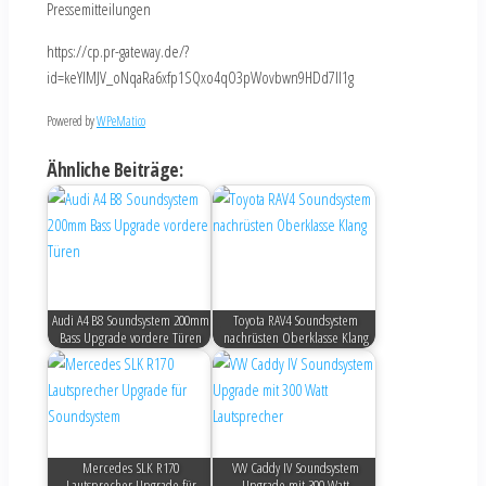
Pressemitteilungen
https://cp.pr-gateway.de/?
id=keYlMJV_oNqaRa6xfp1SQxo4qO3pWovbwn9HDd7Il1g
Powered by
WPeMatico
Ähnliche Beiträge:
Audi A4 B8 Soundsystem 200mm
Toyota RAV4 Soundsystem
Bass Upgrade vordere Türen
nachrüsten Oberklasse Klang
Mercedes SLK R170
VW Caddy IV Soundsystem
Lautsprecher Upgrade für
Upgrade mit 300 Watt