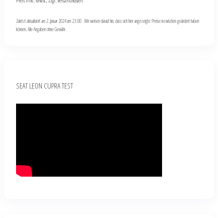
Preis inkl. MwSt., zzgl. Versandkosten
Zuletzt aktualisiert am 2. Januar 2024 um 23:00 . Wir weisen darauf hin, dass sich hier angezeigte Preise inzwischen geändert haben
können. Alle Angaben ohne Gewähr.
SEAT LEON CUPRA TEST