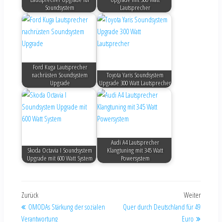
Soundsystem
Lautsprecher
Ford Kuga Lautsprecher
nachrüsten Soundsystem
Toyota Yaris Soundsystem
Upgrade
Upgrade 300 Watt Lautsprecher
Audi A4 Lautsprecher
Skoda Octavia I Soundsystem
Klangtuning mit 345 Watt
Upgrade mit 600 Watt System
Powersystem
Zurück
Weiter
OMODAs Stärkung der sozialen
Quer durch Deutschland für 49
Verantwortung
Euro