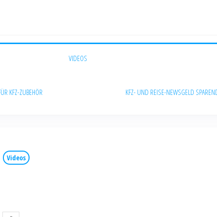
VIDEOS
FÜR KFZ-ZUBEHÖR
KFZ- UND REISE-NEWS
GELD SPAREN
Videos