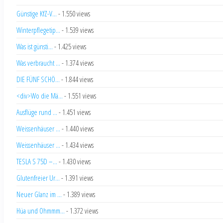
Günstige KfZ-V...
- 1.550 views
Winterpflegetip...
- 1.539 views
Was ist günsti...
- 1.425 views
Was verbraucht ...
- 1.374 views
DIE FÜNF SCHÖ...
- 1.844 views
<div>Wo die Mä...
- 1.551 views
Ausflüge rund ...
- 1.451 views
Weissenhäuser ...
- 1.440 views
Weissenhäuser ...
- 1.434 views
TESLA S 75D –...
- 1.430 views
Glutenfreier Ur...
- 1.391 views
Neuer Glanz im ...
- 1.389 views
Hüa und Ohmmm...
- 1.372 views