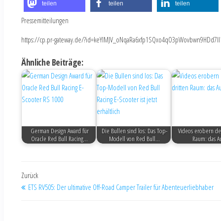
teilen
teilen
teilen
Pressemitteilungen
https://cp.pr-gateway.de/?id=keYlMJV_oNqaRa6xfp1SQxo4qO3pWovbwn9HDd7Il
Ähnliche Beiträge:
German Design Award für
Die Bullen sind los: Das Top-
Videos erobern de
Oracle Red Bull Racing…
Modell von Red Bull…
Raum: das A
Zurück
ETS RV505: Der ultimative Off-Road Camper Trailer für Abenteuerliebhaber