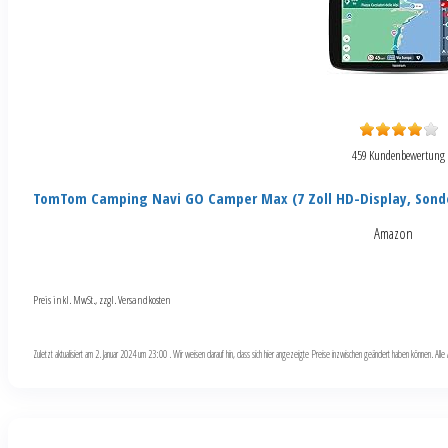
459 Kundenbewertung
TomTom Camping Navi GO Camper Max (7 Zoll HD-Display, Sond
Amazon
Preis inkl. MwSt., zzgl. Versandkosten
Zuletzt aktualisiert am 2. Januar 2024 um 23:00 . Wir weisen darauf hin, dass sich hier angezeigte Preise inzwischen geändert haben können. Al