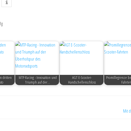
1g
n dritten
MTP-Racing - Innovation und
AGT E-Scooter-
Promillegrenze be
uto
Triumph auf der…
Handschellenschloss
Fahrte
Mit 