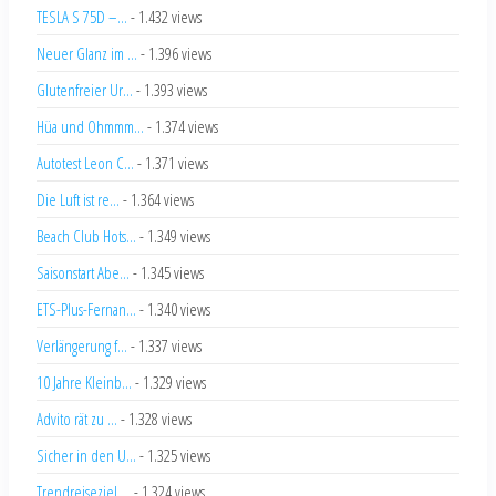
TESLA S 75D –...
- 1.432 views
Neuer Glanz im ...
- 1.396 views
Glutenfreier Ur...
- 1.393 views
Hüa und Ohmmm...
- 1.374 views
Autotest Leon C...
- 1.371 views
Die Luft ist re...
- 1.364 views
Beach Club Hots...
- 1.349 views
Saisonstart Abe...
- 1.345 views
ETS-Plus-Fernan...
- 1.340 views
Verlängerung f...
- 1.337 views
10 Jahre Kleinb...
- 1.329 views
Advito rät zu ...
- 1.328 views
Sicher in den U...
- 1.325 views
Trendreiseziel ...
- 1.324 views