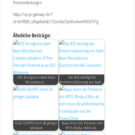
Pressemitteilungen
https://cp.pr-gateway.de/?
id=keYlMJV_oNqaRa6xfp1SQxo4qO3pWovbwn9HDd7Il1g
Ähnliche Beiträge:
IEEE Recognizes Asahi Kasei
Das IEEE würdigt die
Microdevices'…
Kommerzialisierung von Asahi…
AGM GRUPPE feiert 30-jähriges
Nayax feiert die Premiere des
Jubiläum
VPOS Media 4 Mini als…