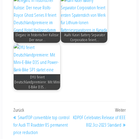
Eleganz in historischer Kulisse:
Asahi Kasei Battery Separator
Der neue…
Corporation feiert…
DYU feiert
Deutschlandpremiere: Mit Mini-
E-Bike D3S…
Zurück
Weiter
SmartTOP convertible top control
KDPOF Celebrates Release of IEEE
for Audi TT Roadster 8S permanent
802.3cz-2023 Standard
price reduction