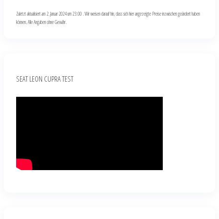
Zuletzt aktualisiert am 2. Januar 2024 um 23:00 . Wir weisen darauf hin, dass sich hier angezeigte Preise inzwischen geändert haben
können. Alle Angaben ohne Gewähr.
SEAT LEON CUPRA TEST