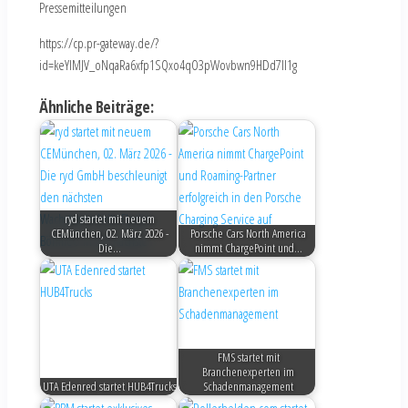
Pressemitteilungen
https://cp.pr-gateway.de/?
id=keYlMJV_oNqaRa6xfp1SQxo4qO3pWovbwn9HDd7Il1g
Ähnliche Beiträge:
ryd startet mit neuem
CEMünchen, 02. März 2026 -
Porsche Cars North America
Die…
nimmt ChargePoint und…
FMS startet mit
Branchenexperten im
UTA Edenred startet HUB4Trucks
Schadenmanagement