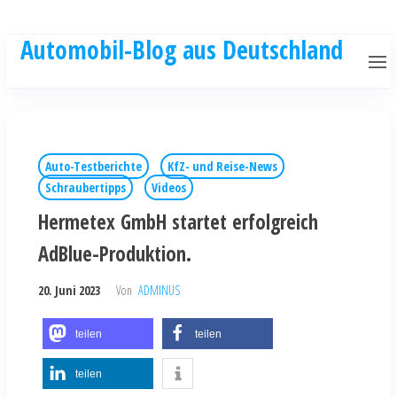
Automobil-Blog aus Deutschland
Auto-Testberichte
KfZ- und Reise-News
Schraubertipps
Videos
Hermetex GmbH startet erfolgreich
AdBlue-Produktion.
20. Juni 2023
Von
ADMINUS
teilen
teilen
teilen