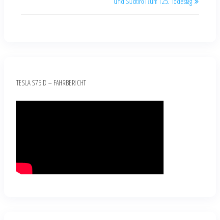
und Südtirol zum 125. Todestag
TESLA S75 D – FAHRBERICHT