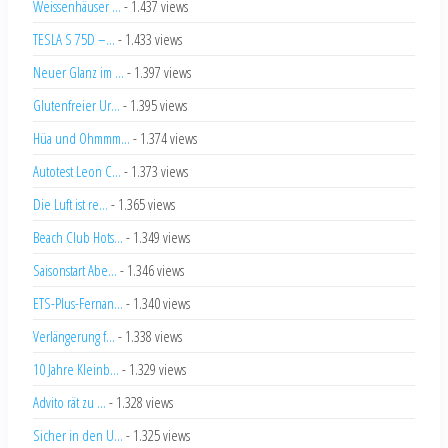
Weissenhäuser ...
- 1.437 views
TESLA S 75D –...
- 1.433 views
Neuer Glanz im ...
- 1.397 views
Glutenfreier Ur...
- 1.395 views
Hüa und Ohmmm...
- 1.374 views
Autotest Leon C...
- 1.373 views
Die Luft ist re...
- 1.365 views
Beach Club Hots...
- 1.349 views
Saisonstart Abe...
- 1.346 views
ETS-Plus-Fernan...
- 1.340 views
Verlängerung f...
- 1.338 views
10 Jahre Kleinb...
- 1.329 views
Advito rät zu ...
- 1.328 views
Sicher in den U...
- 1.325 views