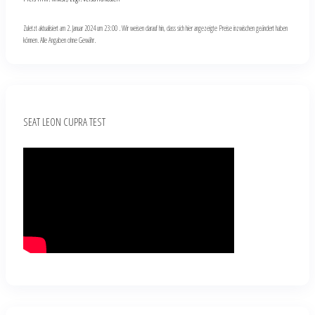
Zuletzt aktualisiert am 2. Januar 2024 um 23:00 . Wir weisen darauf hin, dass sich hier angezeigte Preise inzwischen geändert haben
können. Alle Angaben ohne Gewähr.
SEAT LEON CUPRA TEST