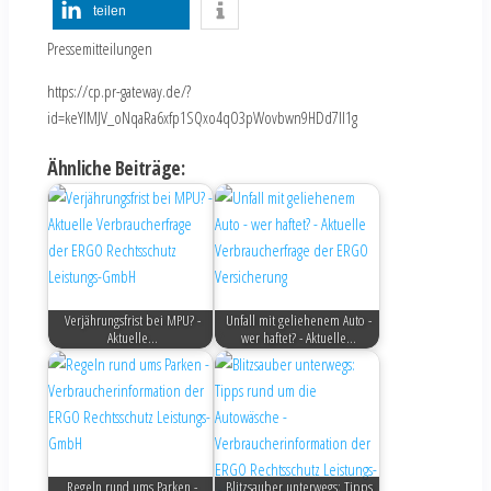
teilen
Pressemitteilungen
https://cp.pr-gateway.de/?
id=keYlMJV_oNqaRa6xfp1SQxo4qO3pWovbwn9HDd7Il1g
Ähnliche Beiträge:
Verjährungsfrist bei MPU? -
Unfall mit geliehenem Auto -
Aktuelle…
wer haftet? - Aktuelle…
Regeln rund ums Parken -
Blitzsauber unterwegs: Tipps