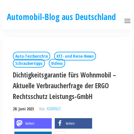
Automobil-Blog aus Deutschland
Auto-Testberichte
KfZ- und Reise-News
Schraubertipps
Videos
Dichtigkeitsgarantie fürs Wohnmobil –
Aktuelle Verbraucherfrage der ERGO
Rechtsschutz Leistungs-GmbH
28. Juni 2023
Von
ADMINUS
teilen
teilen