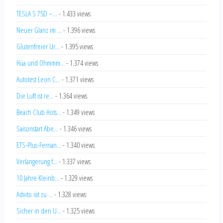
TESLA S 75D –...
- 1.433 views
Neuer Glanz im ...
- 1.396 views
Glutenfreier Ur...
- 1.395 views
Hüa und Ohmmm...
- 1.374 views
Autotest Leon C...
- 1.371 views
Die Luft ist re...
- 1.364 views
Beach Club Hots...
- 1.349 views
Saisonstart Abe...
- 1.346 views
ETS-Plus-Fernan...
- 1.340 views
Verlängerung f...
- 1.337 views
10 Jahre Kleinb...
- 1.329 views
Advito rät zu ...
- 1.328 views
Sicher in den U...
- 1.325 views