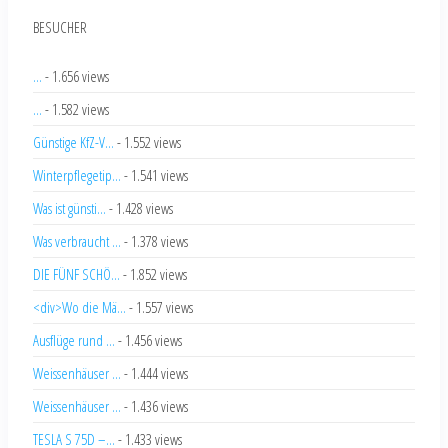
BESUCHER
...
- 1.656 views
...
- 1.582 views
Günstige KfZ-V...
- 1.552 views
Winterpflegetip...
- 1.541 views
Was ist günsti...
- 1.428 views
Was verbraucht ...
- 1.378 views
DIE FÜNF SCHÖ...
- 1.852 views
<div>Wo die Mä...
- 1.557 views
Ausflüge rund ...
- 1.456 views
Weissenhäuser ...
- 1.444 views
Weissenhäuser ...
- 1.436 views
TESLA S 75D –...
- 1.433 views