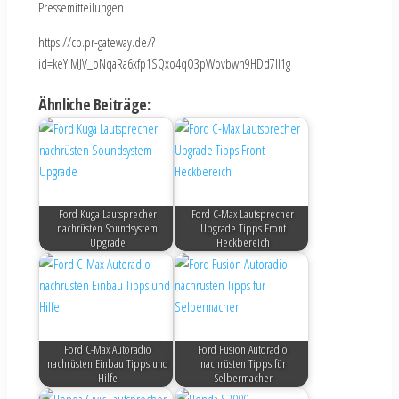
Pressemitteilungen
https://cp.pr-gateway.de/?
id=keYlMJV_oNqaRa6xfp1SQxo4qO3pWovbwn9HDd7Il1g
Ähnliche Beiträge:
Ford Kuga Lautsprecher
Ford C-Max Lautsprecher
nachrüsten Soundsystem
Upgrade Tipps Front
Upgrade
Heckbereich
Ford C-Max Autoradio
Ford Fusion Autoradio
nachrüsten Einbau Tipps und
nachrüsten Tipps für
Hilfe
Selbermacher