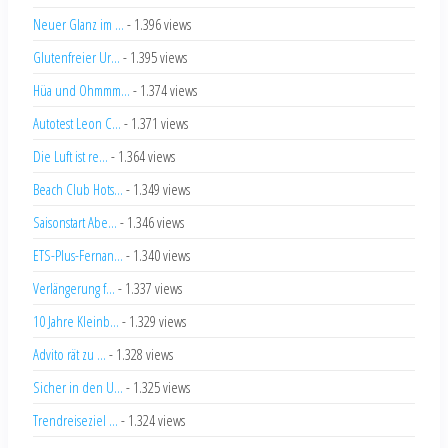
Neuer Glanz im ...
- 1.396 views
Glutenfreier Ur...
- 1.395 views
Hüa und Ohmmm...
- 1.374 views
Autotest Leon C...
- 1.371 views
Die Luft ist re...
- 1.364 views
Beach Club Hots...
- 1.349 views
Saisonstart Abe...
- 1.346 views
ETS-Plus-Fernan...
- 1.340 views
Verlängerung f...
- 1.337 views
10 Jahre Kleinb...
- 1.329 views
Advito rät zu ...
- 1.328 views
Sicher in den U...
- 1.325 views
Trendreiseziel ...
- 1.324 views