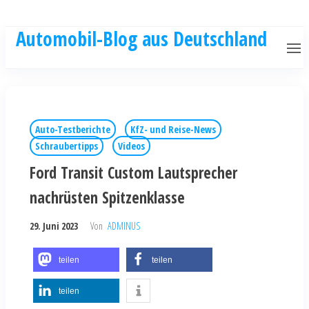
Automobil-Blog aus Deutschland
Auto-Testberichte
KfZ- und Reise-News
Schraubertipps
Videos
Ford Transit Custom Lautsprecher
nachrüsten Spitzenklasse
29. Juni 2023
Von
ADMINUS
teilen
teilen
teilen