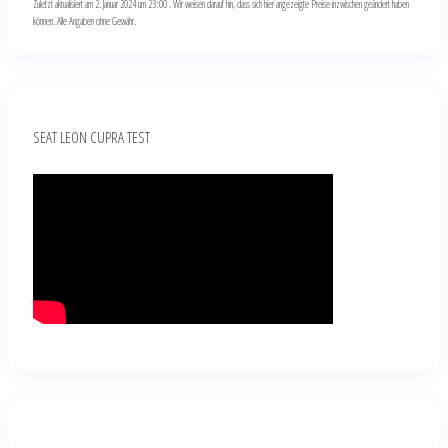
Zuletzt aktualisiert am 2. Januar 2024 um 23:00 . Wir weisen darauf hin, dass sich hier angezeigte Preise inzwischen geändert haben
können. Alle Angaben ohne Gewähr.
SEAT LEON CUPRA TEST