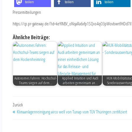
teilen
teilen
teilen
Pressemitteilungen
https://cp.pr-gateway.de/?id=keYlMJV_oNqaRa6xfp1SQxo4qO3pWovbwn9HDd7Il
Ähnliche Beiträge:
Autonomes Fahren: Hochschul-
Applied Intuition und Audi
HUK-Mobilitätsstud
Teams siegen auf dem…
arbeiten gemeinsam an…
Sonderauswertung
Zurück
Klimaanlagenreinigung airco well von Tunap vom TÜV Thüringen zertifiziert