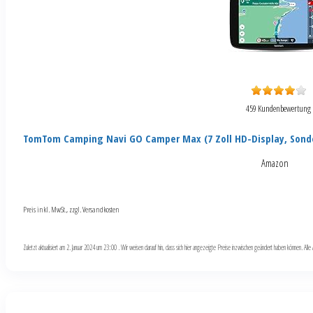
459 Kundenbewertung
TomTom Camping Navi GO Camper Max (7 Zoll HD-Display, Sond
Amazon
Preis inkl. MwSt., zzgl. Versandkosten
Zuletzt aktualisiert am 2. Januar 2024 um 23:00 . Wir weisen darauf hin, dass sich hier angezeigte Preise inzwischen geändert haben können. Al