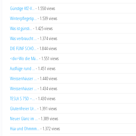
Günstige KfZ-V...
- 1.550 views
Winterpflegetip...
- 1.539 views
Was ist günsti...
- 1.425 views
Was verbraucht ...
- 1.374 views
DIE FÜNF SCHÖ...
- 1.844 views
<div>Wo die Mä...
- 1.551 views
Ausflüge rund ...
- 1.451 views
Weissenhäuser ...
- 1.440 views
Weissenhäuser ...
- 1.434 views
TESLA S 75D –...
- 1.430 views
Glutenfreier Ur...
- 1.391 views
Neuer Glanz im ...
- 1.389 views
Hüa und Ohmmm...
- 1.372 views