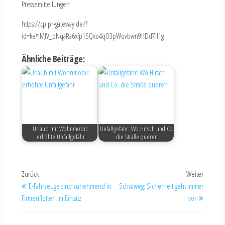
Pressemitteilungen
https://cp.pr-gateway.de/?
id=keYlMJV_oNqaRa6xfp1SQxo4qO3pWovbwn9HDd7Il1g
Ähnliche Beiträge:
Urlaub mit Wohnmobil:
Unfallgefahr: Wo Hirsch und Co.
erhöhte Unfallgefahr
die Straße queren
Zurück
Weiter
E-Fahrzeuge sind zunehmend in
Schulweg: Sicherheit geht immer
Firmenflotten im Einsatz
vor