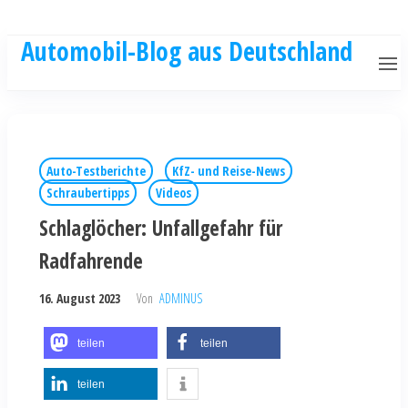
Automobil-Blog aus Deutschland
Auto-Testberichte
KfZ- und Reise-News
Schraubertipps
Videos
Schlaglöcher: Unfallgefahr für
Radfahrende
16. August 2023
Von
ADMINUS
teilen
teilen
teilen