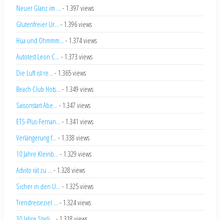
Neuer Glanz im ...
- 1.397 views
Glutenfreier Ur...
- 1.396 views
Hüa und Ohmmm...
- 1.374 views
Autotest Leon C...
- 1.373 views
Die Luft ist re...
- 1.365 views
Beach Club Hots...
- 1.349 views
Saisonstart Abe...
- 1.347 views
ETS-Plus-Fernan...
- 1.341 views
Verlängerung f...
- 1.338 views
10 Jahre Kleinb...
- 1.329 views
Advito rät zu ...
- 1.328 views
Sicher in den U...
- 1.325 views
Trendreiseziel ...
- 1.324 views
30 Jahre Starli...
- 1.318 views