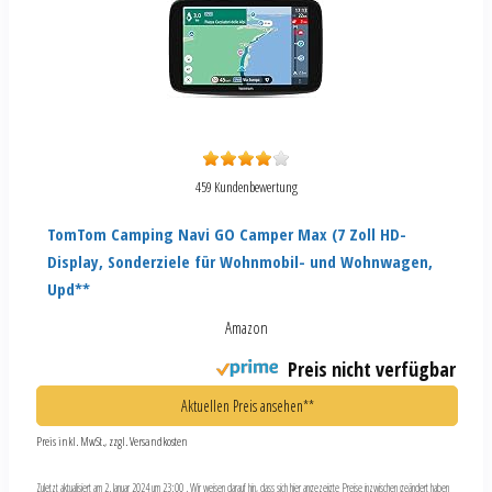
459 Kundenbewertung
TomTom Camping Navi GO Camper Max (7 Zoll HD-
Display, Sonderziele für Wohnmobil- und Wohnwagen,
Upd**
Amazon
Preis nicht verfügbar
Aktuellen Preis ansehen**
Preis inkl. MwSt., zzgl. Versandkosten
Zuletzt aktualisiert am 2. Januar 2024 um 23:00 . Wir weisen darauf hin, dass sich hier angezeigte Preise inzwischen geändert haben