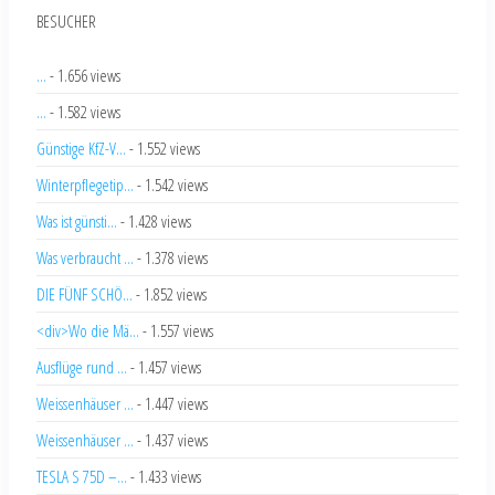
BESUCHER
...
- 1.656 views
...
- 1.582 views
Günstige KfZ-V...
- 1.552 views
Winterpflegetip...
- 1.542 views
Was ist günsti...
- 1.428 views
Was verbraucht ...
- 1.378 views
DIE FÜNF SCHÖ...
- 1.852 views
<div>Wo die Mä...
- 1.557 views
Ausflüge rund ...
- 1.457 views
Weissenhäuser ...
- 1.447 views
Weissenhäuser ...
- 1.437 views
TESLA S 75D –...
- 1.433 views