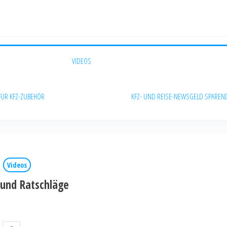
VIDEOS
FÜR KFZ-ZUBEHÖR
KFZ- UND REISE-NEWS
GELD SPAREN
Videos
 und Ratschläge