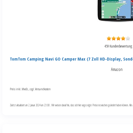
459 Kundenbewertung
TomTom Camping Navi GO Camper Max (7 Zoll HD-Display, Sond
Amazon
Preis inkl. MwSt., zzgl. Versandkosten
Zuletzt aktualisiert am 2. Januar 2024 um 23:00 . Wir weisen darauf hin, dass sich hier angezeigte Preise inzwischen geändert haben können. Al