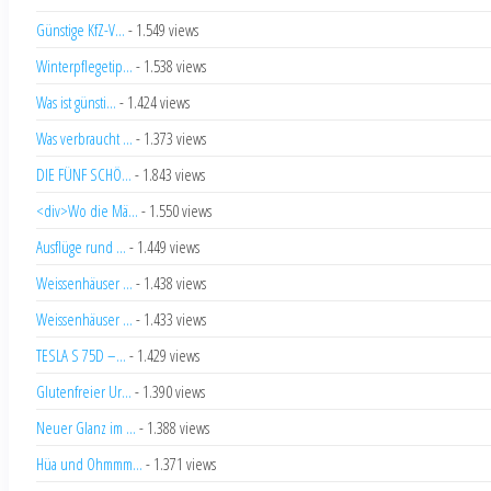
Günstige KfZ-V...
- 1.549 views
Winterpflegetip...
- 1.538 views
Was ist günsti...
- 1.424 views
Was verbraucht ...
- 1.373 views
DIE FÜNF SCHÖ...
- 1.843 views
<div>Wo die Mä...
- 1.550 views
Ausflüge rund ...
- 1.449 views
Weissenhäuser ...
- 1.438 views
Weissenhäuser ...
- 1.433 views
TESLA S 75D –...
- 1.429 views
Glutenfreier Ur...
- 1.390 views
Neuer Glanz im ...
- 1.388 views
Hüa und Ohmmm...
- 1.371 views