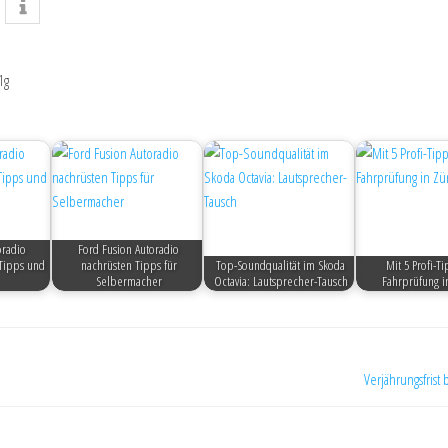
1g
oradio
Ford Fusion Autoradio
Tipps und
nachrüsten Tipps für
Top-Soundqualität im Skoda
Mit 5 Profi-T
Selbermacher
Octavia: Lautsprecher-Tausch
Fahrprüfung i
Verjährungsfris