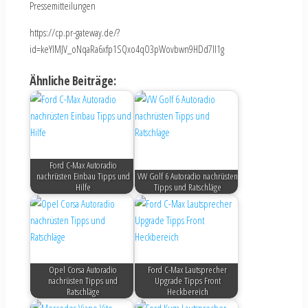
Pressemitteilungen
https://cp.pr-gateway.de/?
id=keYlMJV_oNqaRa6xfp1SQxo4qO3pWovbwn9HDd7Il1g
Ähnliche Beiträge:
Ford C-Max Autoradio
nachrüsten Einbau Tipps und
VW Golf 6 Autoradio nachrüsten
Hilfe
Tipps und Ratschläge
Opel Corsa Autoradio
Ford C-Max Lautsprecher
nachrüsten Tipps und
Upgrade Tipps Front
Ratschläge
Heckbereich