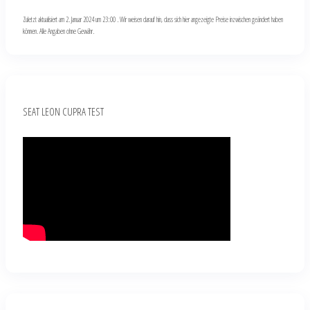
Zuletzt aktualisiert am 2. Januar 2024 um 23:00 . Wir weisen darauf hin, dass sich hier angezeigte Preise inzwischen geändert haben
können. Alle Angaben ohne Gewähr.
SEAT LEON CUPRA TEST