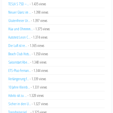
TESLA S 75D –...
- 1.435 views
Neuer Glanz im ...
- 1.398 views
Glutenfreier Ur...
- 1.397 views
Hüa und Ohmmm...
- 1.375 views
Autotest Leon C...
- 1.374 views
Die Luft ist re...
- 1.365 views
Beach Club Hots...
- 1.350 views
Saisonstart Abe...
- 1.348 views
ETS-Plus-Fernan...
- 1.344 views
Verlängerung f...
- 1.339 views
10 Jahre Kleinb...
- 1.331 views
Advito rät zu ...
- 1.328 views
Sicher in den U...
- 1.327 views
Trendreiseziel ...
- 1.325 views