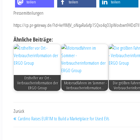
teilen
teilen
teilen
Pressemitteilungen
https://cp.pr-gateway.de/?id=keYlMJV_oNqaRa6xfp1SQxo4qO3pWovbwn9HDd7Il
Ähnliche Beiträge:
Ersthelfer vor Ort -
Verbraucherinformation der
Motorradfahren im Sommer -
Die größten Fahre
ERGO Group
Verbraucherinformation…
Verbraucherinfo
Zurück
Cardino Raises EUR1M to Build a Marketplace for Used EVs