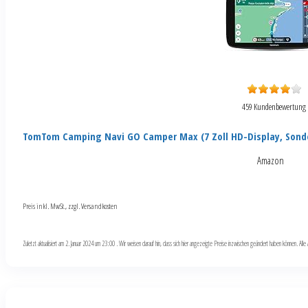
459 Kundenbewertung
TomTom Camping Navi GO Camper Max (7 Zoll HD-Display, Sond
Amazon
Preis inkl. MwSt., zzgl. Versandkosten
Zuletzt aktualisiert am 2. Januar 2024 um 23:00 . Wir weisen darauf hin, dass sich hier angezeigte Preise inzwischen geändert haben können. Al