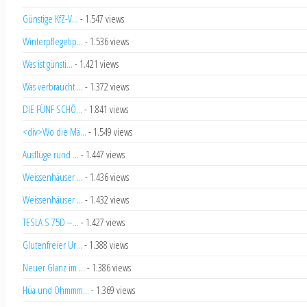
Günstige KfZ-V...
- 1.547 views
Winterpflegetip...
- 1.536 views
Was ist günsti...
- 1.421 views
Was verbraucht ...
- 1.372 views
DIE FÜNF SCHÖ...
- 1.841 views
<div>Wo die Mä...
- 1.549 views
Ausflüge rund ...
- 1.447 views
Weissenhäuser ...
- 1.436 views
Weissenhäuser ...
- 1.432 views
TESLA S 75D –...
- 1.427 views
Glutenfreier Ur...
- 1.388 views
Neuer Glanz im ...
- 1.386 views
Hüa und Ohmmm...
- 1.369 views