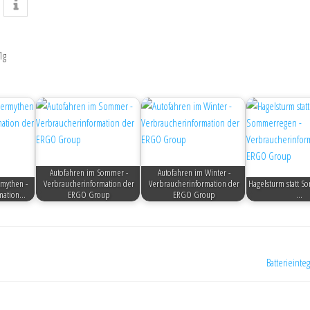
1g
Autofahren im Sommer -
Autofahren im Winter -
rmythen -
Verbraucherinformation der
Verbraucherinformation der
Hagelsturm statt S
rmation…
ERGO Group
ERGO Group
…
Batterieinte