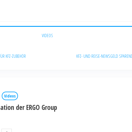
VIDEOS
FÜR KFZ-ZUBEHÖR
KFZ- UND REISE-NEWS
GELD SPAREN
Videos
mation der ERGO Group