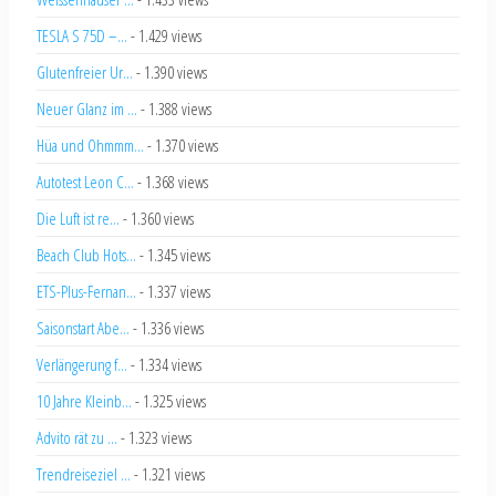
TESLA S 75D –...
- 1.429 views
Glutenfreier Ur...
- 1.390 views
Neuer Glanz im ...
- 1.388 views
Hüa und Ohmmm...
- 1.370 views
Autotest Leon C...
- 1.368 views
Die Luft ist re...
- 1.360 views
Beach Club Hots...
- 1.345 views
ETS-Plus-Fernan...
- 1.337 views
Saisonstart Abe...
- 1.336 views
Verlängerung f...
- 1.334 views
10 Jahre Kleinb...
- 1.325 views
Advito rät zu ...
- 1.323 views
Trendreiseziel ...
- 1.321 views