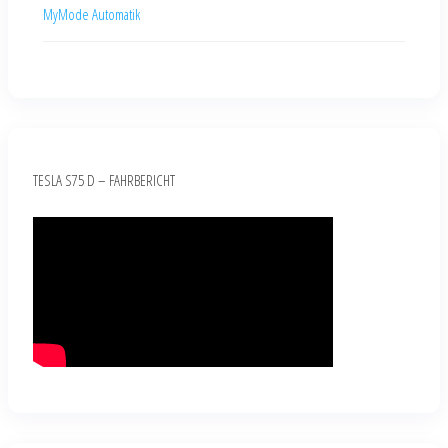
MyMode Automatik
TESLA S75 D – FAHRBERICHT