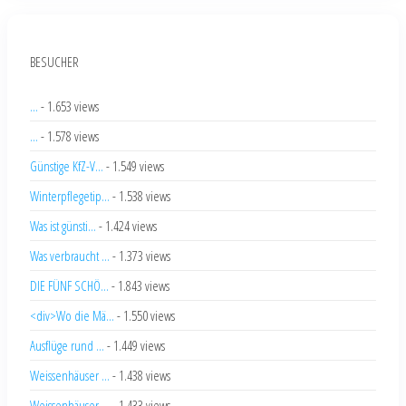
BESUCHER
...
- 1.653 views
...
- 1.578 views
Günstige KfZ-V...
- 1.549 views
Winterpflegetip...
- 1.538 views
Was ist günsti...
- 1.424 views
Was verbraucht ...
- 1.373 views
DIE FÜNF SCHÖ...
- 1.843 views
<div>Wo die Mä...
- 1.550 views
Ausflüge rund ...
- 1.449 views
Weissenhäuser ...
- 1.438 views
Weissenhäuser ...
- 1.433 views