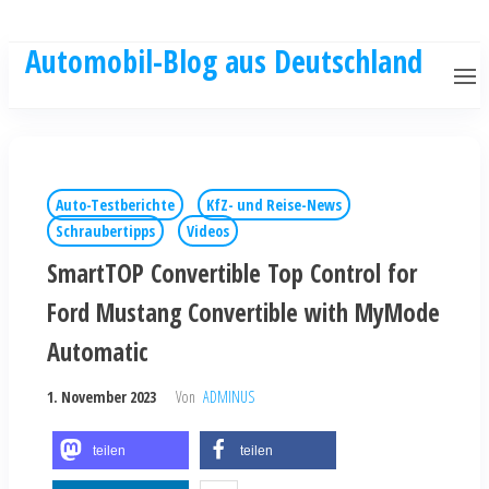
Automobil-Blog aus Deutschland
Auto-Testberichte
KfZ- und Reise-News
Schraubertipps
Videos
SmartTOP Convertible Top Control for
Ford Mustang Convertible with MyMode
Automatic
1. November 2023
Von
ADMINUS
teilen
teilen