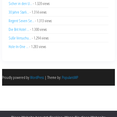
Sicher in den U...
- 1.320 views
30 Jahre Starli...
- 1.314 views
Regent Seven Se...
- 1.313 views
Die Brit Hotel ...
- 1.300 views
Süße Versuchu...
- 1.294 views
Hole-In-One ...
- 1.283 views
Proudly powered by
WordPress
|
Theme by:
PopularisWP