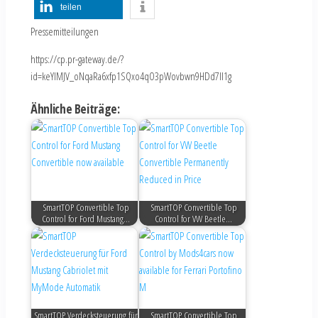
teilen
Pressemitteilungen
https://cp.pr-gateway.de/?
id=keYlMJV_oNqaRa6xfp1SQxo4qO3pWovbwn9HDd7Il1g
Ähnliche Beiträge:
SmartTOP Convertible Top
SmartTOP Convertible Top
Control for Ford Mustang…
Control for VW Beetle…
SmartTOP Verdecksteuerung für
SmartTOP Convertible Top