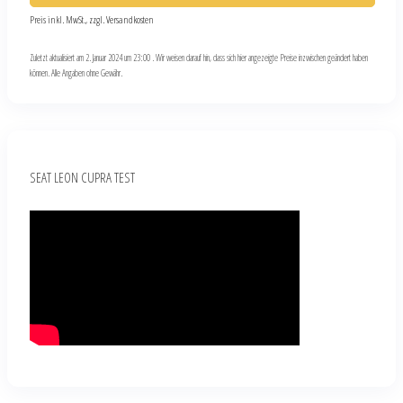
Preis inkl. MwSt., zzgl. Versandkosten
Zuletzt aktualisiert am 2. Januar 2024 um 23:00 . Wir weisen darauf hin, dass sich hier angezeigte Preise inzwischen geändert haben
können. Alle Angaben ohne Gewähr.
SEAT LEON CUPRA TEST