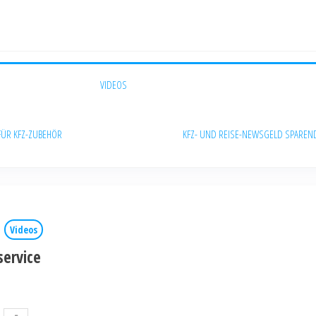
VIDEOS
FÜR KFZ-ZUBEHÖR
KFZ- UND REISE-NEWS
GELD SPAREN
Videos
service