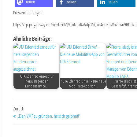
teilen
teilen
teilen
Pressemitteilungen
https://cp.pr-gateway.de/?id=keYlMJV_oNqaRa6xfp1SQxo4qO3pWovbwn9HDd7Il
Ähnliche Beiträge:
UTA Edenred erneut für
herausragenden
"UTA Edenred Drive" - Die neue
Pierre Jalady is
Kundenservice…
Mobilitäts-App von…
Geschäftsführer 
Zurück
„Den VMF zu gründen, hat sich gelohnt!“