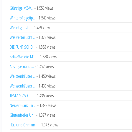
Günstige KfZ-V...
- 1.553 views
Winterpflegetip...
- 1.543 views
Was ist günsti...
- 1.429 views
Was verbraucht ...
- 1.378 views
DIE FÜNF SCHÖ...
- 1.853 views
<div>Wo die Mä...
- 1.558 views
Ausflüge rund ...
- 1.457 views
Weissenhäuser ...
- 1.450 views
Weissenhäuser ...
- 1.439 views
TESLA S 75D –...
- 1.435 views
Neuer Glanz im ...
- 1.398 views
Glutenfreier Ur...
- 1.397 views
Hüa und Ohmmm...
- 1.375 views