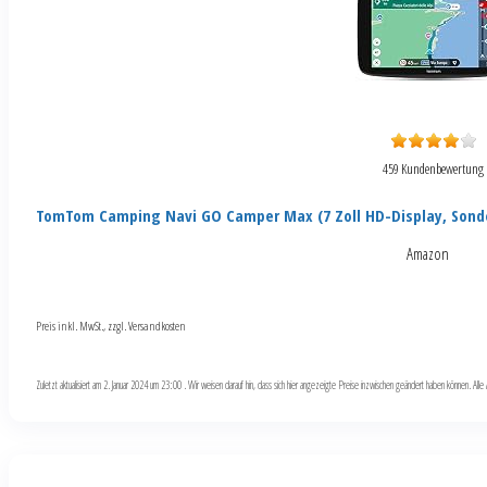
459 Kundenbewertung
TomTom Camping Navi GO Camper Max (7 Zoll HD-Display, Sond
Amazon
Preis inkl. MwSt., zzgl. Versandkosten
Zuletzt aktualisiert am 2. Januar 2024 um 23:00 . Wir weisen darauf hin, dass sich hier angezeigte Preise inzwischen geändert haben können. Al