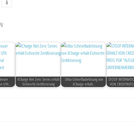
1g
t neuer
XCharge Net Zero Series erhält
Ultra-Schnellladelösung von
STOOF INTERNATI
von UTA…
Eichrecht-Zertifizierung
XCharge erhält…
VON CREDITREFO