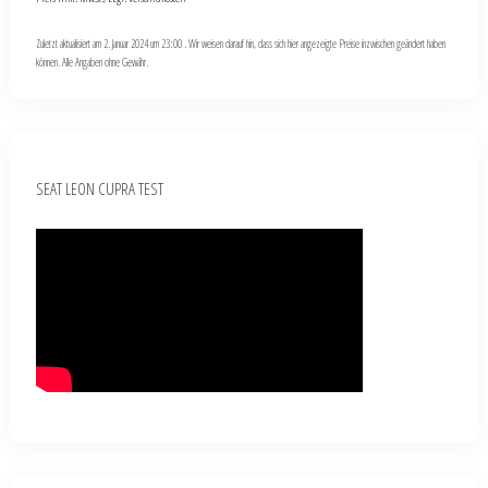
Zuletzt aktualisiert am 2. Januar 2024 um 23:00 . Wir weisen darauf hin, dass sich hier angezeigte Preise inzwischen geändert haben
können. Alle Angaben ohne Gewähr.
SEAT LEON CUPRA TEST