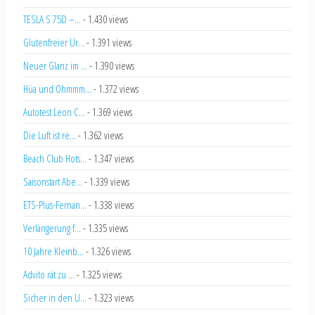
TESLA S 75D –...
- 1.430 views
Glutenfreier Ur...
- 1.391 views
Neuer Glanz im ...
- 1.390 views
Hüa und Ohmmm...
- 1.372 views
Autotest Leon C...
- 1.369 views
Die Luft ist re...
- 1.362 views
Beach Club Hots...
- 1.347 views
Saisonstart Abe...
- 1.339 views
ETS-Plus-Fernan...
- 1.338 views
Verlängerung f...
- 1.335 views
10 Jahre Kleinb...
- 1.326 views
Advito rät zu ...
- 1.325 views
Sicher in den U...
- 1.323 views