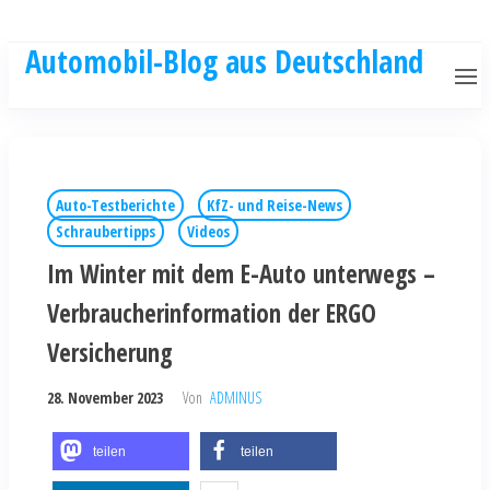
Automobil-Blog aus Deutschland
Auto-Testberichte
KfZ- und Reise-News
Schraubertipps
Videos
Im Winter mit dem E-Auto unterwegs –
Verbraucherinformation der ERGO
Versicherung
28. November 2023
Von
ADMINUS
teilen
teilen