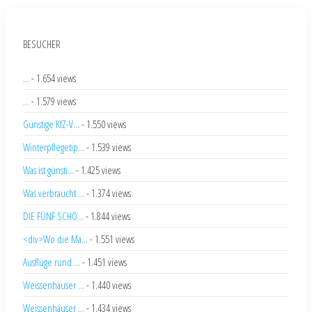
BESUCHER
...
- 1.654 views
...
- 1.579 views
Günstige KfZ-V...
- 1.550 views
Winterpflegetip...
- 1.539 views
Was ist günsti...
- 1.425 views
Was verbraucht ...
- 1.374 views
DIE FÜNF SCHÖ...
- 1.844 views
<div>Wo die Mä...
- 1.551 views
Ausflüge rund ...
- 1.451 views
Weissenhäuser ...
- 1.440 views
Weissenhäuser ...
- 1.434 views