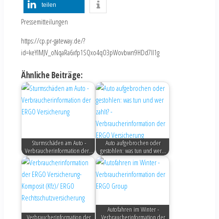
teilen
Pressemitteilungen
https://cp.pr-gateway.de/?
id=keYlMJV_oNqaRa6xfp1SQxo4qO3pWovbwn9HDd7Il1g
Ähnliche Beiträge:
Sturmschäden am Auto -
Auto aufgebrochen oder
Verbraucherinformation der…
gestohlen: was tun und wer…
Autofahren im Winter -
Verbraucherinformation der
Verbraucherinformation der