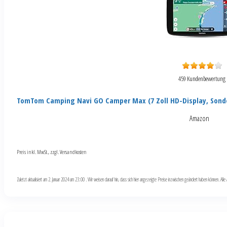
459 Kundenbewertung
TomTom Camping Navi GO Camper Max (7 Zoll HD-Display, Sond
Amazon
Preis inkl. MwSt., zzgl. Versandkosten
Zuletzt aktualisiert am 2. Januar 2024 um 23:00 . Wir weisen darauf hin, dass sich hier angezeigte Preise inzwischen geändert haben können. Al