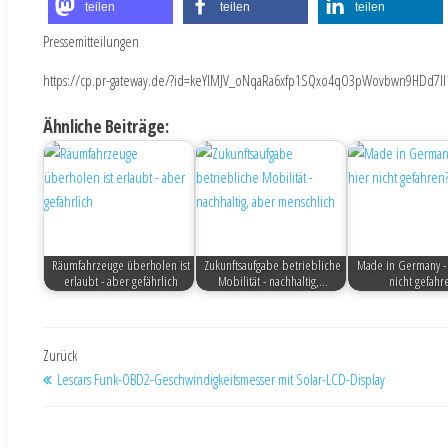
teilen
teilen
teilen
Pressemitteilungen
https://cp.pr-gateway.de/?id=keYlMJV_oNqaRa6xfp1SQxo4qO3pWovbwn9HDd7Il
Ähnliche Beiträge:
Räumfahrzeuge überholen ist
Zukunftsaufgabe betriebliche
Made in Germany - 
erlaubt - aber gefährlich
Mobilität - nachhaltig,…
nicht gefahr
Zurück
Lescars Funk-OBD2-Geschwindigkeitsmesser mit Solar-LCD-Display