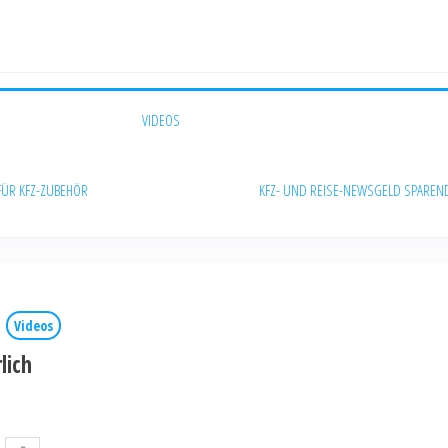
VIDEOS
FÜR KFZ-ZUBEHÖR
KFZ- UND REISE-NEWS
GELD SPAREN
Videos
lich