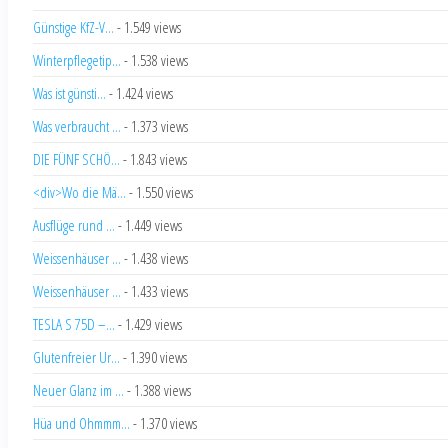
Günstige KfZ-V...
- 1.549 views
Winterpflegetip...
- 1.538 views
Was ist günsti...
- 1.424 views
Was verbraucht ...
- 1.373 views
DIE FÜNF SCHÖ...
- 1.843 views
<div>Wo die Mä...
- 1.550 views
Ausflüge rund ...
- 1.449 views
Weissenhäuser ...
- 1.438 views
Weissenhäuser ...
- 1.433 views
TESLA S 75D –...
- 1.429 views
Glutenfreier Ur...
- 1.390 views
Neuer Glanz im ...
- 1.388 views
Hüa und Ohmmm...
- 1.370 views