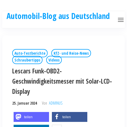
Automobil-Blog aus Deutschland
Auto-Testberichte
KfZ- und Reise-News
Schraubertipps
Videos
Lescars Funk-OBD2-
Geschwindigkeitsmesser mit Solar-LCD-
Display
25. Januar 2024
Von
ADMINUS
teilen
teilen