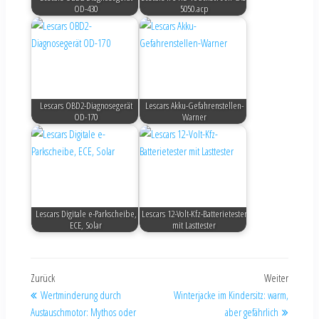
OD-430
5050.acp
Lescars OBD2-Diagnosegerät
Lescars Akku-Gefahrenstellen-
OD-170
Warner
Lescars Digitale e-Parkscheibe,
Lescars 12-Volt-Kfz-Batterietester
ECE, Solar
mit Lasttester
Zurück
Weiter
Wertminderung durch
Winterjacke im Kindersitz: warm,
Austauschmotor: Mythos oder
aber gefährlich