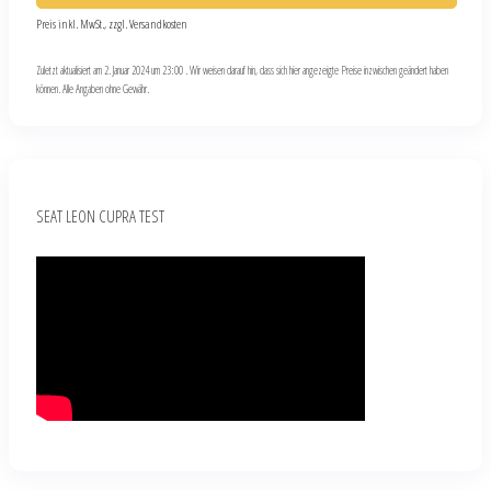
Preis inkl. MwSt., zzgl. Versandkosten
Zuletzt aktualisiert am 2. Januar 2024 um 23:00 . Wir weisen darauf hin, dass sich hier angezeigte Preise inzwischen geändert haben
können. Alle Angaben ohne Gewähr.
SEAT LEON CUPRA TEST