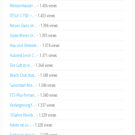
Weissenhäuser ...
- 1.436 views
TESLA S 75D –...
- 1.433 views
Neuer Glanz im ...
- 1.396 views
Glutenfreier Ur...
- 1.395 views
Hüa und Ohmmm...
- 1.374 views
Autotest Leon C...
- 1.371 views
Die Luft ist re...
- 1.364 views
Beach Club Hots...
- 1.349 views
Saisonstart Abe...
- 1.346 views
ETS-Plus-Fernan...
- 1.340 views
Verlängerung f...
- 1.337 views
10 Jahre Kleinb...
- 1.329 views
Advito rät zu ...
- 1.328 views
Sicher in den U...
- 1.325 views