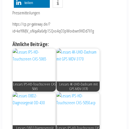
teilen
Pressemitteilungen
https://cp.pr-gateway.de/?
id=keYlMJV_oNqaRa6xfp1SQxo4qO3pWovbwn9HDd7Il1g
Ähnliche Beiträge:
Lescars IPS-HD-Touchscreen CAS-
Lescars 4K-UHD-Dashcam mit
5065
GPS MDV-3170
Lescars OBD2-Diagnosegerät
Lescars IPS-HD-Touchscreen CAS-