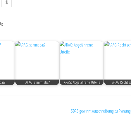
1g
das?
ARAG, stimmt das?
ARAG: Abgefahrene Urteile
ARAG Recht sc
SBRS gewinnt Ausschreibung zu Planung 