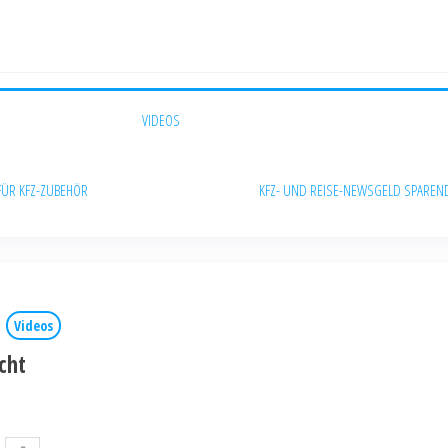
VIDEOS
FÜR KFZ-ZUBEHÖR
KFZ- UND REISE-NEWS
GELD SPAREN
Videos
cht