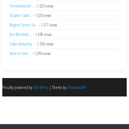
Trendreiseziel ...
- 1.325 views
30 Jahre Starli...
- 1.320 views
Regent Seven Se...
- 1.317 views
Die Brit Hotel ...
- 1.309 views
Süße Versuchu...
- 1.303 views
Hole-In-One ...
- 1.290 views
Proudly powered by
WordPress
|
Theme by:
PopularisWP