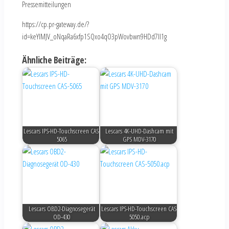
Pressemitteilungen
https://cp.pr-gateway.de/?
id=keYlMJV_oNqaRa6xfp1SQxo4qO3pWovbwn9HDd7Il1g
Ähnliche Beiträge:
Lescars IPS-HD-Touchscreen CAS-
Lescars 4K-UHD-Dashcam mit
5065
GPS MDV-3170
Lescars OBD2-Diagnosegerät
Lescars IPS-HD-Touchscreen CAS-
OD-430
5050.acp