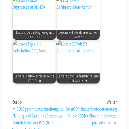
Lescars OBD2-Diagnosegerät
Lescars Akku-Gefahrenstellen-
OD-170
Warner
Lescars Digitale e-Parkscheibe,
Lescars 12-Volt-Kfz-Batterietester
ECE, Solar
mit Lasttester
Zurück
Weiter
SBRS gewinnt Ausschreibung zu
SmartTOP Zusatz-Verdecksteuerung
Planung und Bau eines Elektrobus-
für die 2024er Chevrolet Corvette
Betriebshofes der BVG (Berliner
jetzt erhältlich