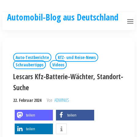
Automobil-Blog aus Deutschland
Auto-Testberichte
KfZ- und Reise-News
Schraubertipps
Videos
Lescars Kfz-Batterie-Wächter, Standort-
Suche
22. Februar 2024
Von
ADMINUS
teilen
teilen
teilen