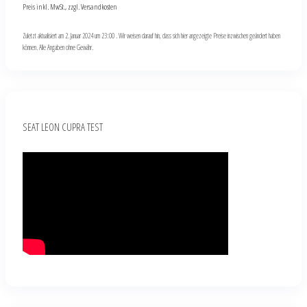
Preis inkl. MwSt., zzgl. Versandkosten
Zuletzt aktualisiert am 2. Januar 2024 um 23:00 . Wir weisen darauf hin, dass sich hier angezeigte Preise inzwischen geändert haben
können. Alle Angaben ohne Gewähr.
SEAT LEON CUPRA TEST