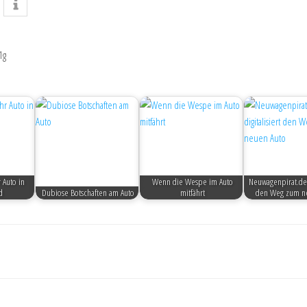
1g
 Auto in
Wenn die Wespe im Auto
Neuwagenpirat.de d
d
Dubiose Botschaften am Auto
mitfährt
den Weg zum n