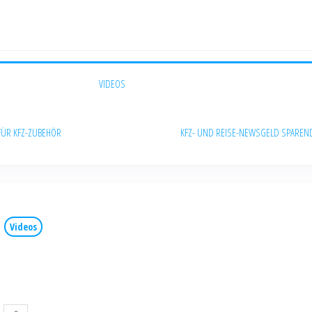
VIDEOS
FÜR KFZ-ZUBEHÖR
KFZ- UND REISE-NEWS
GELD SPAREN
Videos