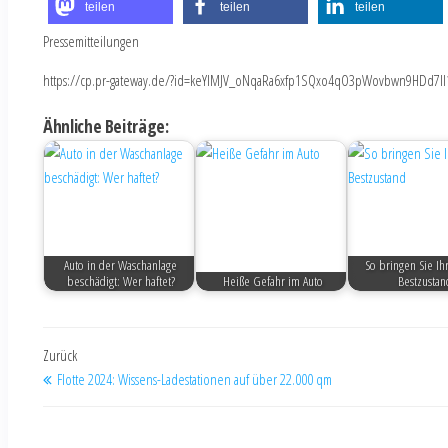
teilen
teilen
teilen
Pressemitteilungen
https://cp.pr-gateway.de/?id=keYlMJV_oNqaRa6xfp1SQxo4qO3pWovbwn9HDd7Il
Ähnliche Beiträge:
Auto in der Waschanlage
So bringen Sie Ihr
beschädigt: Wer haftet?
Heiße Gefahr im Auto
Bestzustan
Zurück
Flotte 2024: Wissens-Ladestationen auf über 22.000 qm