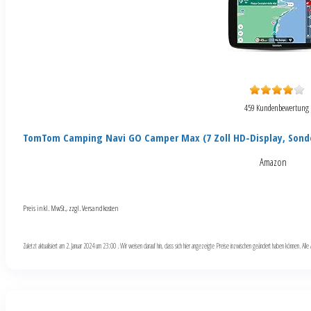
459 Kundenbewertung
TomTom Camping Navi GO Camper Max (7 Zoll HD-Display, Sond
Amazon
Preis inkl. MwSt., zzgl. Versandkosten
Zuletzt aktualisiert am 2. Januar 2024 um 23:00 . Wir weisen darauf hin, dass sich hier angezeigte Preise inzwischen geändert haben können. Al