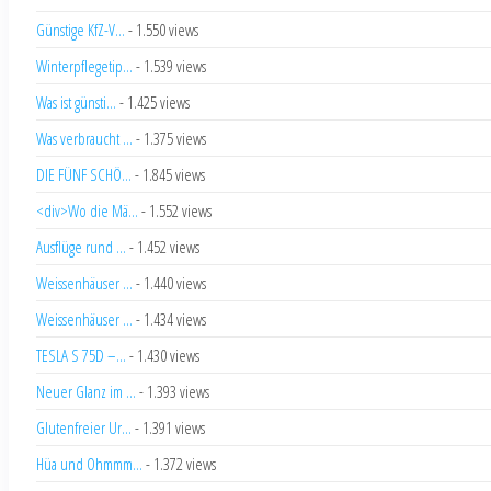
Günstige KfZ-V...
- 1.550 views
Winterpflegetip...
- 1.539 views
Was ist günsti...
- 1.425 views
Was verbraucht ...
- 1.375 views
DIE FÜNF SCHÖ...
- 1.845 views
<div>Wo die Mä...
- 1.552 views
Ausflüge rund ...
- 1.452 views
Weissenhäuser ...
- 1.440 views
Weissenhäuser ...
- 1.434 views
TESLA S 75D –...
- 1.430 views
Neuer Glanz im ...
- 1.393 views
Glutenfreier Ur...
- 1.391 views
Hüa und Ohmmm...
- 1.372 views