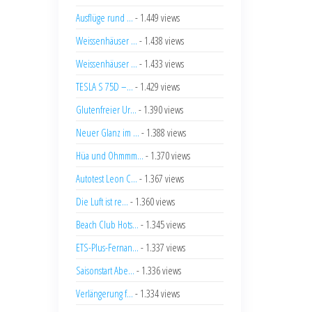
Ausflüge rund ...
- 1.449 views
Weissenhäuser ...
- 1.438 views
Weissenhäuser ...
- 1.433 views
TESLA S 75D –...
- 1.429 views
Glutenfreier Ur...
- 1.390 views
Neuer Glanz im ...
- 1.388 views
Hüa und Ohmmm...
- 1.370 views
Autotest Leon C...
- 1.367 views
Die Luft ist re...
- 1.360 views
Beach Club Hots...
- 1.345 views
ETS-Plus-Fernan...
- 1.337 views
Saisonstart Abe...
- 1.336 views
Verlängerung f...
- 1.334 views