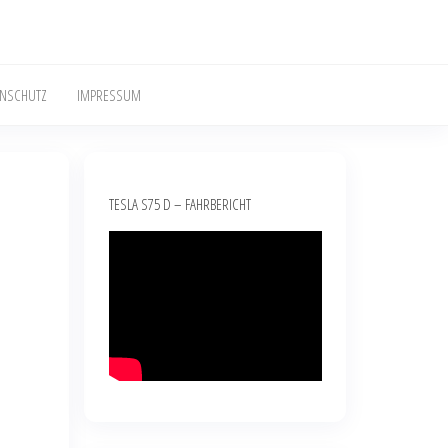
ENSCHUTZ
IMPRESSUM
TESLA S75 D – FAHRBERICHT