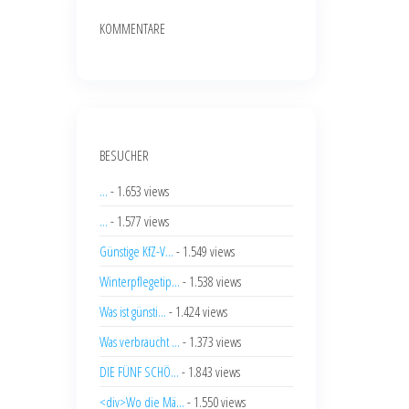
KOMMENTARE
BESUCHER
...
- 1.653 views
...
- 1.577 views
Günstige KfZ-V...
- 1.549 views
Winterpflegetip...
- 1.538 views
Was ist günsti...
- 1.424 views
Was verbraucht ...
- 1.373 views
DIE FÜNF SCHÖ...
- 1.843 views
<div>Wo die Mä...
- 1.550 views