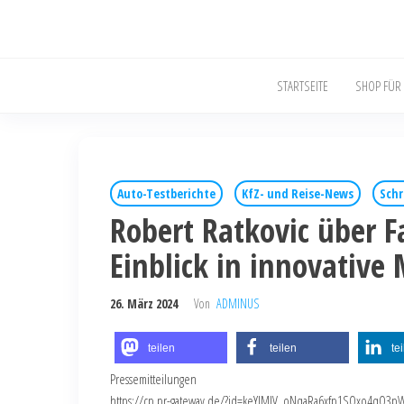
STARTSEITE
SHOP FÜR
Auto-Testberichte
KfZ- und Reise-News
Schr
Robert Ratkovic über F
Einblick in innovative 
26. März 2024
Von
ADMINUS
teilen
teilen
te
Pressemitteilungen
https://cp.pr-gateway.de/?id=keYlMJV_oNqaRa6xfp1SQxo4qO3