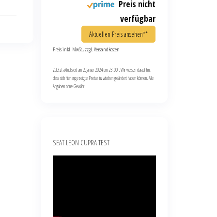
Preis nicht
verfügbar
Aktuellen Preis ansehen**
Preis inkl. MwSt., zzgl. Versandkosten
Zuletzt aktualisiert am 2. Januar 2024 um 23:00 . Wir weisen darauf hin,
dass sich hier angezeigte Preise inzwischen geändert haben können. Alle
Angaben ohne Gewähr.
SEAT LEON CUPRA TEST