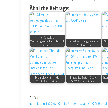
Ähnliche Beiträge:
e-Schwalbe
Vertriebsgesellschaft mbH holt
Innovative Lösung gegen das
PARK
Robert…
PDE-Problem
Technologieführer der
Innovative Systemlösung:
Eato
Mobilitätsindustrie…
FALTOS - der faltbare…
Zurück
Delta bringt 500 kW DC-Ultra-Schnellladesäule UFC 500 für öff