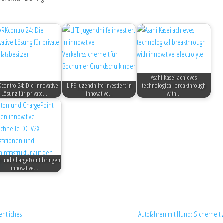
Asahi Kasei achieves
control24: Die innovative
LIFE Jugendhilfe investiert in
technological breakthrough
Lösung für private…
innovative…
with…
n und ChargePoint bringen
innovative…
entliches
Autofahren mit Hund: Sicherheit z