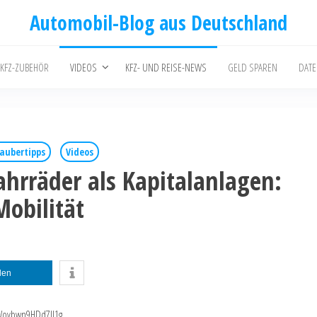
Automobil-Blog aus Deutschland
 KFZ-ZUBEHÖR
VIDEOS
KFZ- UND REISE-NEWS
GELD SPAREN
DAT
aubertipps
Videos
ahrräder als Kapitalanlagen:
Mobilität
ilen
pWovbwn9HDd7Il1g