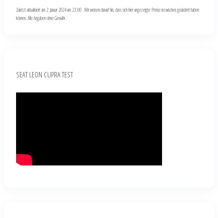
Zuletzt aktualisiert am 2. Januar 2024 um 23:00 . Wir weisen darauf hin, dass sich hier angezeigte Preise inzwischen geändert haben
können. Alle Angaben ohne Gewähr.
SEAT LEON CUPRA TEST