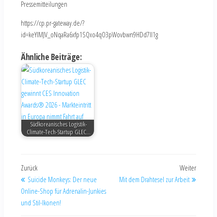
Pressemitteilungen
https://cp.pr-gateway.de/?
id=keYlMJV_oNqaRa6xfp1SQxo4qO3pWovbwn9HDd7Il1g
Ähnliche Beiträge:
Südkoreanisches Logistik-
Climate-Tech-Startup GLEC…
Zurück
Weiter
Suicide Monkeys: Der neue
Mit dem Drahtesel zur Arbeit
Online-Shop für Adrenalin-Junkies
und Stil-Ikonen!