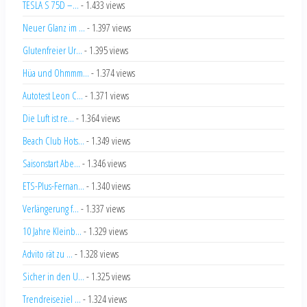
TESLA S 75D –...
- 1.433 views
Neuer Glanz im ...
- 1.397 views
Glutenfreier Ur...
- 1.395 views
Hüa und Ohmmm...
- 1.374 views
Autotest Leon C...
- 1.371 views
Die Luft ist re...
- 1.364 views
Beach Club Hots...
- 1.349 views
Saisonstart Abe...
- 1.346 views
ETS-Plus-Fernan...
- 1.340 views
Verlängerung f...
- 1.337 views
10 Jahre Kleinb...
- 1.329 views
Advito rät zu ...
- 1.328 views
Sicher in den U...
- 1.325 views
Trendreiseziel ...
- 1.324 views