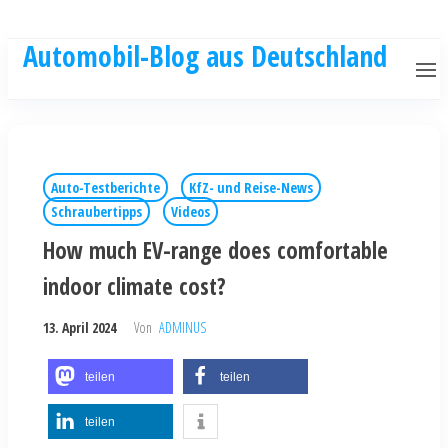
Automobil-Blog aus Deutschland
Auto-Testberichte
KfZ- und Reise-News
Schraubertipps
Videos
How much EV-range does comfortable
indoor climate cost?
13. April 2024
Von
ADMINUS
teilen
teilen
teilen