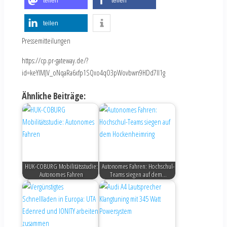
teilen
teilen
teilen
Pressemitteilungen
https://cp.pr-gateway.de/?
id=keYlMJV_oNqaRa6xfp1SQxo4qO3pWovbwn9HDd7Il1g
Ähnliche Beiträge:
HUK-COBURG Mobilitätsstudie:
Autonomes Fahren: Hochschul-
Autonomes Fahren
Teams siegen auf dem…