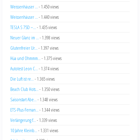
Weissenhäuser ...
- 1.450 views
Weissenhäuser ...
- 1.440 views
TESLA S 75D –...
- 1.435 views
Neuer Glanz im ...
- 1.398 views
Glutenfreier Ur...
- 1.397 views
Hüa und Ohmmm...
- 1.375 views
Autotest Leon C...
- 1.374 views
Die Luft ist re...
- 1.365 views
Beach Club Hots...
- 1.350 views
Saisonstart Abe...
- 1.348 views
ETS-Plus-Fernan...
- 1.344 views
Verlängerung f...
- 1.339 views
10 Jahre Kleinb...
- 1.331 views