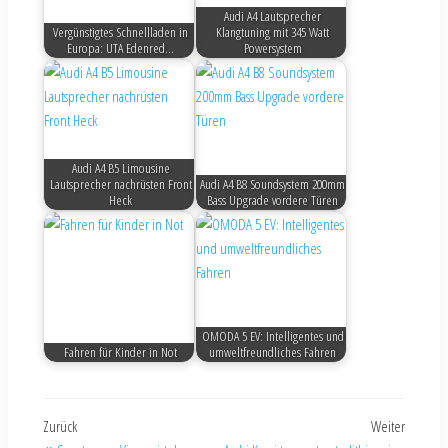
Audi A4 Lautsprecher
Vergünstigtes Schnellladen in
Klangtuning mit 345 Watt
Europa: UTA Edenred…
Powersystem
Audi A4 B5 Limousine
Lautsprecher nachrüsten Front
Audi A4 B8 Soundsystem 200mm
Heck
Bass Upgrade vordere Türen
OMODA 5 EV: Intelligentes und
Fahren für Kinder in Not
umweltfreundliches Fahren
Zurück
Weiter