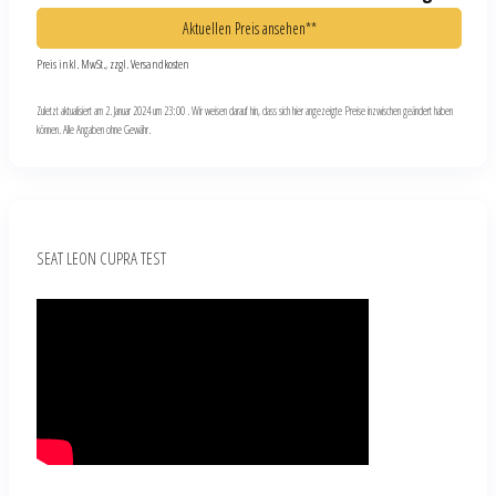
Aktuellen Preis ansehen**
Preis inkl. MwSt., zzgl. Versandkosten
Zuletzt aktualisiert am 2. Januar 2024 um 23:00 . Wir weisen darauf hin, dass sich hier angezeigte Preise inzwischen geändert haben
können. Alle Angaben ohne Gewähr.
SEAT LEON CUPRA TEST