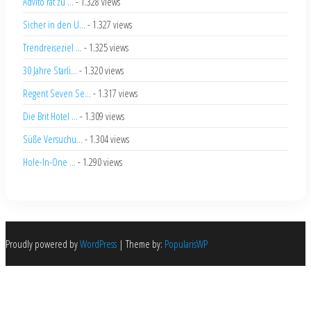
Advito rät zu ...
- 1.328 views
Sicher in den U...
- 1.327 views
Trendreiseziel ...
- 1.325 views
30 Jahre Starli...
- 1.320 views
Regent Seven Se...
- 1.317 views
Die Brit Hotel ...
- 1.309 views
Süße Versuchu...
- 1.304 views
Hole-In-One ...
- 1.290 views
Proudly powered by
WordPress
|
Theme by:
PopularisWP