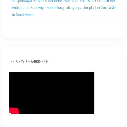
Sportwagen Vinson ist der neue
Asahi Kasei to construct a lithium-ion
Anbieter für Sportwagenvermietung
battery separator plant in Canada
in Nordhessen
TESLA S75 D – FAHRBERICHT