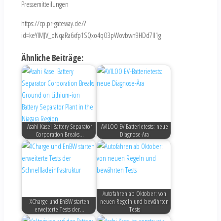
Pressemitteilungen
https://cp.pr-gateway.de/?
id=keYlMJV_oNqaRa6xfp1SQxo4qO3pWovbwn9HDd7Il1g
Ähnliche Beiträge:
Asahi Kasei Battery Separator
AVILOO EV-Batterietests: neue
Corporation Breaks…
Diagnose-Ära
Autofahren ab Oktober: von
XCharge und EnBW starten
neuen Regeln und bewährten
erweiterte Tests der…
Tests