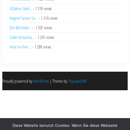
30 Jahre Starli...
- 1.318 views
Regent Seven Se...
- 1.316 views
Die Brit Hotel ...
- 1.307 views
Süße Versuchu...
- 1.301 views
Hole-In-One ...
- 1.288 views
Proudly powered by
WordPress
|
Theme by:
PopularisWP
Diese Website benutzt Cookies. Wenn Sie diese Webseite