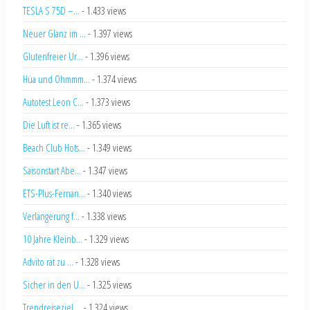
TESLA S 75D –...
- 1.433 views
Neuer Glanz im ...
- 1.397 views
Glutenfreier Ur...
- 1.396 views
Hüa und Ohmmm...
- 1.374 views
Autotest Leon C...
- 1.373 views
Die Luft ist re...
- 1.365 views
Beach Club Hots...
- 1.349 views
Saisonstart Abe...
- 1.347 views
ETS-Plus-Fernan...
- 1.340 views
Verlängerung f...
- 1.338 views
10 Jahre Kleinb...
- 1.329 views
Advito rät zu ...
- 1.328 views
Sicher in den U...
- 1.325 views
Trendreiseziel ...
- 1.324 views