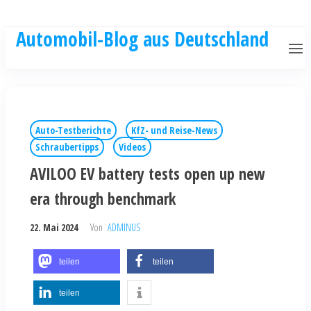
Automobil-Blog aus Deutschland
Auto-Testberichte
KfZ- und Reise-News
Schraubertipps
Videos
AVILOO EV battery tests open up new
era through benchmark
22. Mai 2024
Von
ADMINUS
teilen
teilen
teilen