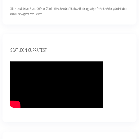
Zuletzt aktualisiert am 2. Januar 2024 um 23:00 . Wir weisen darauf hin, dass sich hier angezeigte Preise inzwischen geändert haben
können. Alle Angaben ohne Gewähr.
SEAT LEON CUPRA TEST