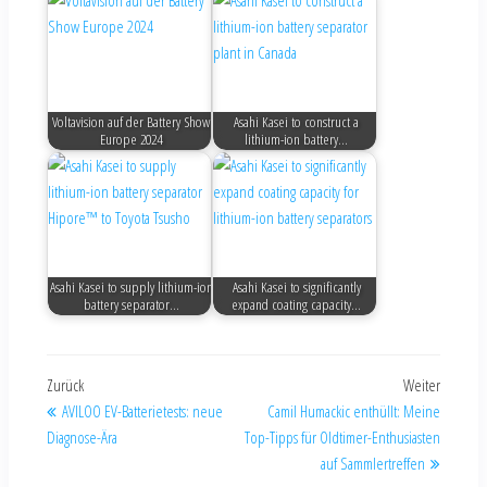
Voltavision auf der Battery Show
Asahi Kasei to construct a
Europe 2024
lithium-ion battery…
Asahi Kasei to supply lithium-ion
Asahi Kasei to significantly
battery separator…
expand coating capacity…
Zurück
Weiter
AVILOO EV-Batterietests: neue
Camil Humackic enthüllt: Meine
Diagnose-Ära
Top-Tipps für Oldtimer-Enthusiasten
auf Sammlertreffen