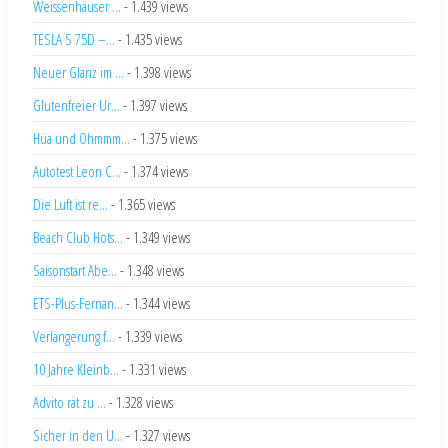
Weissenhäuser ...
- 1.439 views
TESLA S 75D –...
- 1.435 views
Neuer Glanz im ...
- 1.398 views
Glutenfreier Ur...
- 1.397 views
Hüa und Ohmmm...
- 1.375 views
Autotest Leon C...
- 1.374 views
Die Luft ist re...
- 1.365 views
Beach Club Hots...
- 1.349 views
Saisonstart Abe...
- 1.348 views
ETS-Plus-Fernan...
- 1.344 views
Verlängerung f...
- 1.339 views
10 Jahre Kleinb...
- 1.331 views
Advito rät zu ...
- 1.328 views
Sicher in den U...
- 1.327 views