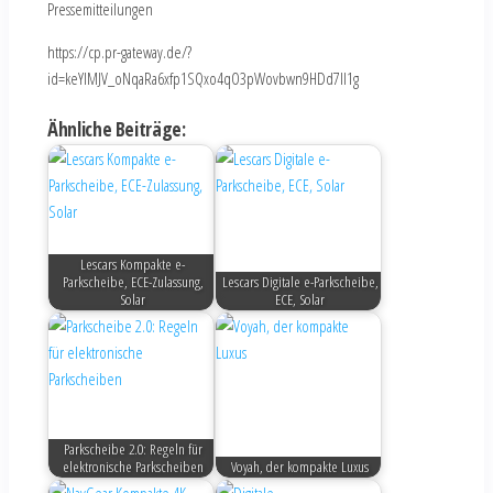
Pressemitteilungen
https://cp.pr-gateway.de/?
id=keYlMJV_oNqaRa6xfp1SQxo4qO3pWovbwn9HDd7Il1g
Ähnliche Beiträge:
Lescars Kompakte e-
Parkscheibe, ECE-Zulassung,
Lescars Digitale e-Parkscheibe,
Solar
ECE, Solar
Parkscheibe 2.0: Regeln für
elektronische Parkscheiben
Voyah, der kompakte Luxus