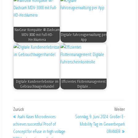
NavGear Kompakte 4K-Dashcam
MDV-3000 mit Full-HD-
Digitale Fahrzeugverwaltung per
Heckkamera
App
Digitale Kundenerlebnisse im
Effizientes Flottenmanagement:
Gebrauchtwagenhandel
Digitale…
Zurück
Weiter
Asahi Kasei Microdevices
Sonntag, 9. Juni 2024: Großer E-
achieves successful Proof of
Mobility Tag im Gewerbepark
Concept for eFuse in high voltage
ORANIER