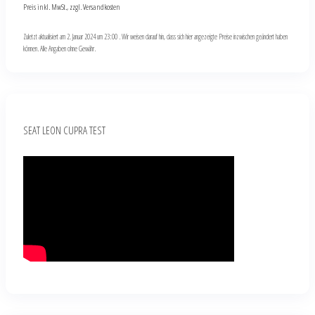
Preis inkl. MwSt., zzgl. Versandkosten
Zuletzt aktualisiert am 2. Januar 2024 um 23:00 . Wir weisen darauf hin, dass sich hier angezeigte Preise inzwischen geändert haben
können. Alle Angaben ohne Gewähr.
SEAT LEON CUPRA TEST