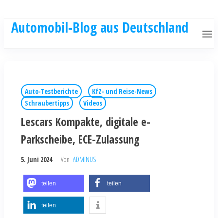
Automobil-Blog aus Deutschland
Auto-Testberichte
KfZ- und Reise-News
Schraubertipps
Videos
Lescars Kompakte, digitale e-
Parkscheibe, ECE-Zulassung
5. Juni 2024
Von
ADMINUS
teilen
teilen
teilen