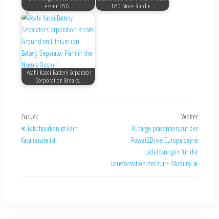
ersten BYD…
BYD Store für die…
Asahi Kasei Battery Separator
Corporation Breaks…
Zurück
Weiter
Falschparken ist kein
XCharge präsentiert auf der
Kavaliersdelikt
Power2Drive Europe seine
Ladelösungen für die
Transformation hin zur E-Mobility