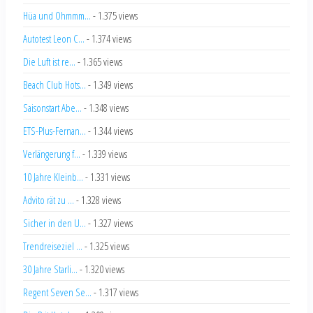
Hüa und Ohmmm...
- 1.375 views
Autotest Leon C...
- 1.374 views
Die Luft ist re...
- 1.365 views
Beach Club Hots...
- 1.349 views
Saisonstart Abe...
- 1.348 views
ETS-Plus-Fernan...
- 1.344 views
Verlängerung f...
- 1.339 views
10 Jahre Kleinb...
- 1.331 views
Advito rät zu ...
- 1.328 views
Sicher in den U...
- 1.327 views
Trendreiseziel ...
- 1.325 views
30 Jahre Starli...
- 1.320 views
Regent Seven Se...
- 1.317 views