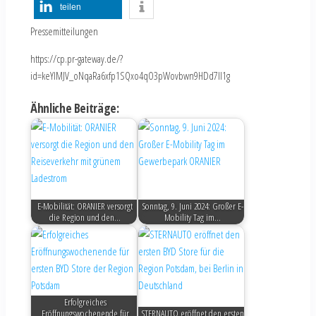
teilen
Pressemitteilungen
https://cp.pr-gateway.de/?
id=keYlMJV_oNqaRa6xfp1SQxo4qO3pWovbwn9HDd7Il1g
Ähnliche Beiträge:
E-Mobilität: ORANIER versorgt
Sonntag, 9. Juni 2024: Großer E-
die Region und den…
Mobility Tag im…
Erfolgreiches
Eröffnungswochenende für
STERNAUTO eröffnet den ersten