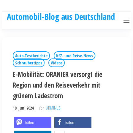
Automobil-Blog aus Deutschland
Auto-Testberichte
KfZ- und Reise-News
Schraubertipps
Videos
E-Mobilität: ORANIER versorgt die
Region und den Reiseverkehr mit
grünem Ladestrom
18. Juni 2024
Von
ADMINUS
teilen
teilen