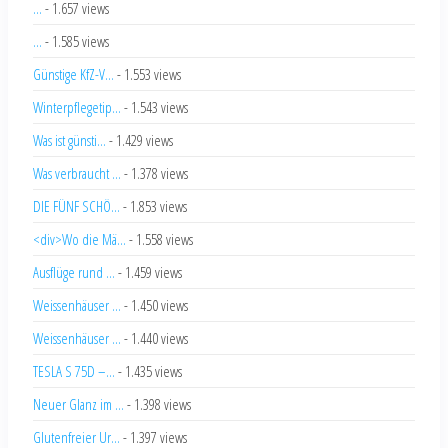
...
- 1.657 views
...
- 1.585 views
Günstige KfZ-V...
- 1.553 views
Winterpflegetip...
- 1.543 views
Was ist günsti...
- 1.429 views
Was verbraucht ...
- 1.378 views
DIE FÜNF SCHÖ...
- 1.853 views
<div>Wo die Mä...
- 1.558 views
Ausflüge rund ...
- 1.459 views
Weissenhäuser ...
- 1.450 views
Weissenhäuser ...
- 1.440 views
TESLA S 75D –...
- 1.435 views
Neuer Glanz im ...
- 1.398 views
Glutenfreier Ur...
- 1.397 views